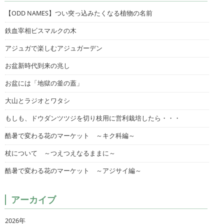
【ODD NAMES】つい突っ込みたくなる植物の名前
鉄血宰相ビスマルクの木
アジュガで楽しむアジュガーデン
お盆新時代到来の兆し
お盆には「地獄の釜の蓋」
大山とラジオとワタシ
もしも、ドウダンツツジを切り枝用に営利栽培したら・・・
酷暑で変わる花のマーケット ～キク科編～
杖について ～つえつえなるままに～
酷暑で変わる花のマーケット ～アジサイ編～
アーカイブ
2026年