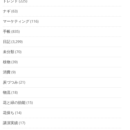
トレンド
(225)
ナギ
(63)
マーケティング
(116)
手帳
(835)
日記
(3,299)
未分類
(70)
枝物
(39)
消費
(9)
炭づつみ
(21)
物流
(18)
花と緑の効能
(15)
花保ち
(14)
講演実績
(17)