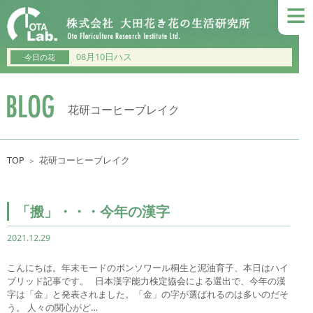
≡
08月10日ハス
今日の花
花研コーヒーブレイク
TOP
花研コーヒーブレイク
＞
「搬」・・・今年の漢字
2021.12.29
こんにちは。年末モードのボンソワール桐生と泥油育子、本日はハイ
ブリッド記事です。 日本漢字能力検定協会による選出で、今年の漢
字は「金」と発表されました。「金」の字が選ばれるのは多いのだそ
う。 人々の関心がど…