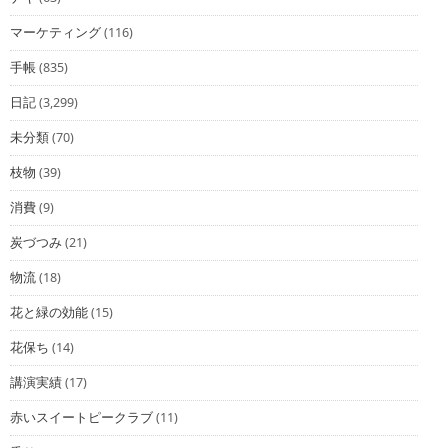
マーケティング
(116)
手帳
(835)
日記
(3,299)
未分類
(70)
枝物
(39)
消費
(9)
炭づつみ
(21)
物流
(18)
花と緑の効能
(15)
花保ち
(14)
講演実績
(17)
赤いスイートピークラブ
(11)