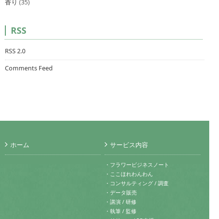
香り
(35)
RSS
RSS 2.0
Comments Feed
ホーム
サービス内容
・フラワービジネスノート
・ここほれわんわん
・コンサルティング / 調査
・データ販売
・講演 / 研修
・執筆 / 監修