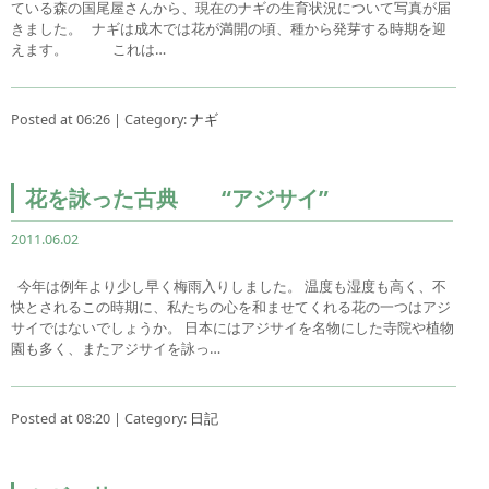
ている森の国尾屋さんから、現在のナギの生育状況について写真が届
きました。 ナギは成木では花が満開の頃、種から発芽する時期を迎
えます。 これは…
Posted at 06:26 | Category:
ナギ
花を詠った古典 “アジサイ”
2011.06.02
今年は例年より少し早く梅雨入りしました。 温度も湿度も高く、不
快とされるこの時期に、私たちの心を和ませてくれる花の一つはアジ
サイではないでしょうか。 日本にはアジサイを名物にした寺院や植物
園も多く、またアジサイを詠っ…
Posted at 08:20 | Category:
日記