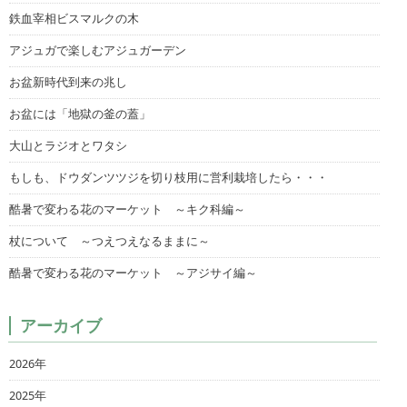
鉄血宰相ビスマルクの木
アジュガで楽しむアジュガーデン
お盆新時代到来の兆し
お盆には「地獄の釜の蓋」
大山とラジオとワタシ
もしも、ドウダンツツジを切り枝用に営利栽培したら・・・
酷暑で変わる花のマーケット ～キク科編～
杖について ～つえつえなるままに～
酷暑で変わる花のマーケット ～アジサイ編～
アーカイブ
2026年
2025年