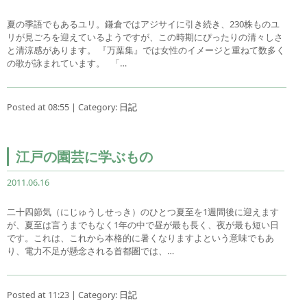
夏の季語でもあるユリ。鎌倉ではアジサイに引き続き、230株ものユ
リが見ごろを迎えているようですが、この時期にぴったりの清々しさ
と清涼感があります。 『万葉集』では女性のイメージと重ねて数多く
の歌が詠まれています。 「…
Posted at 08:55 | Category:
日記
江戸の園芸に学ぶもの
2011.06.16
二十四節気（にじゅうしせっき）のひとつ夏至を1週間後に迎えます
が、夏至は言うまでもなく1年の中で昼が最も長く、夜が最も短い日
です。これは、これから本格的に暑くなりますよという意味でもあ
り、電力不足が懸念される首都圏では、…
Posted at 11:23 | Category:
日記