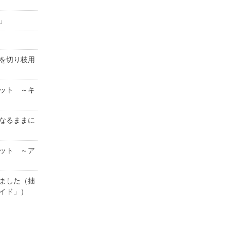
」
を切り枝用
ット ～キ
なるままに
ット ～ア
ました（拙
イド」）