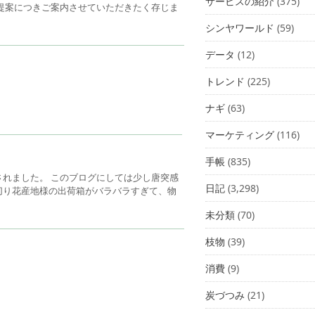
サービスの紹介
(375)
提案につきご案内させていただきたく存じま
シンヤワールド
(59)
データ
(12)
トレンド
(225)
ナギ
(63)
マーケティング
(116)
手帳
(835)
れました。 このブログにしては少し唐突感
日記
(3,298)
切り花産地様の出荷箱がバラバラすぎて、物
未分類
(70)
枝物
(39)
消費
(9)
炭づつみ
(21)