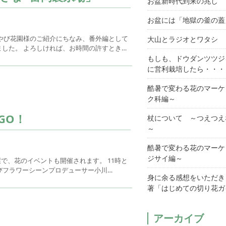
お盆新時代到来の兆し
お盆には「地獄の釜の蓋
みやび花園様のご紹介にちなみ、番外編として
大山とラジオとワタシ
した。 よろしければ、お時間の許すとき…
もしも、ドウダンツツジ
に営利栽培したら・・・
酷暑で変わる花のマーケ
ク科編～
GO！
杖について ～つえつえ
～
酷暑で変わる花のマーケ
ジサイ編～
で、花のイベントも開催されます。 11時と
及びフラワーシーンプロデューサー小川…
身に余る感想をいただき
著「はじめての切り花ガ
アーカイブ