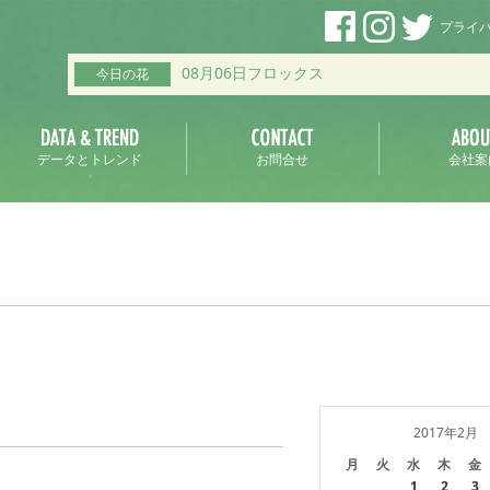
プライ
08月06日フロックス
今日の花
データとトレンド
お問合せ
会社案
2017年2月
月
火
水
木
金
1
2
3