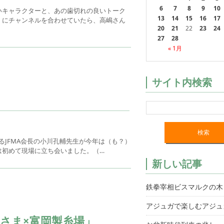
6
7
8
9
10
いキャラクターと、あの歯切れの良いトーク
13
14
15
16
17
）にチャンネルを合わせていたら、高嶋さん
20
21
22
23
24
27
28
« 1月
サイト内検索
あるJFMA会長の小川孔輔先生が今年は（も？）
は初めて現場に立ち会いました。（…
新しい記事
鉄拳宰相ビスマルクの木
アジュガで楽しむアジュ
さま×富岡製糸場」