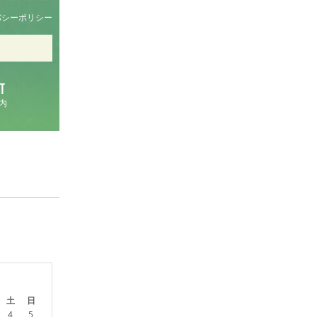
バシーポリシー
内
土
日
4
5