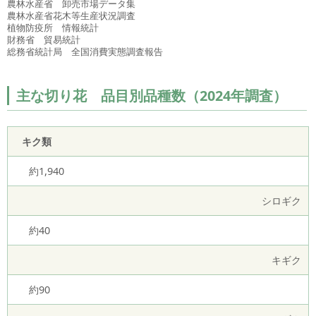
農林水産省 卸売市場データ集
農林水産省花木等生産状況調査
植物防疫所 情報統計
財務省 貿易統計
総務省統計局 全国消費実態調査報告
主な切り花 品目別品種数（2024年調査）
キク類
約1,940
シロギク
約40
キギク
約90