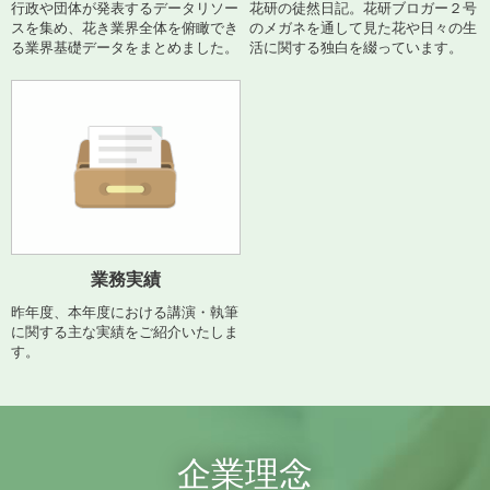
行政や団体が発表するデータリソー
花研の徒然日記。花研ブロガー２号
スを集め、花き業界全体を俯瞰でき
のメガネを通して見た花や日々の生
る業界基礎データをまとめました。
活に関する独白を綴っています。
（2026.06.30）
【メディア掲載】マミフラワーデザインスクール様の機関誌に掲
業務実績
載されました
昨年度、本年度における講演・執筆
マミフラワーデザインスクール様の月刊誌『FLOWER DESIGN
に関する主な実績をご紹介いたしま
life』7月号にて、弊社内藤の著書『はじめての切り花ガイド』
す。
をご掲載いただきました。
同誌の「新刊紹介」コーナーで取り上げていただいております。
詳細はぜひ、誌面にてご覧ください。
企業理念