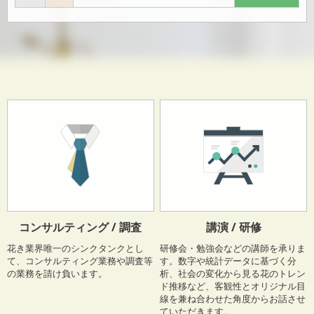
コンサルティング / 調査
講演 / 研修
りぶる（2026年7月号）にて『はじめての切り花ガイド』（内藤育子 著）をご紹
介いただきました。ありがとうございます
pic.twitter.com/rtkbIob9VK
花き業界唯一のシンクタンクとし
研修会・勉強会などの講師を承りま
— WAVE出版 (@WAVE_P)
June 30, 2026
て、コンサルティング業務や調査等
す。数字や統計データに基づく分
の業務を請け負います。
析、社会の変化から見る花のトレン
この『りぶる』は、自民党のビジョンや女性局の取り組み、女性
ド推移など、客観性とオリジナル目
議員の活躍などを発信するばかりでなく、
グルメ、旅、文化、
線を兼ね合わせた角度からお話させ
健康など、暮らしに役立つ情報もたくさん掲載されています。
ていただきます。