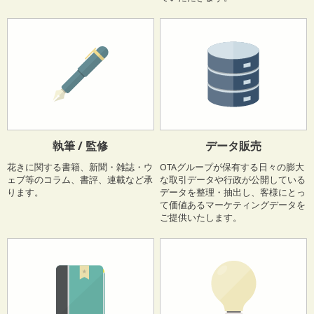
書店での定期購読 や
自民党
女性局
の公式ページ
からバックナン
バー を確認することができます。
（2026.07.01）
【メディア掲載】公社園芸文化協会様の会報誌に掲載されました
公益社団法人園芸文化協会様
の会報誌『園芸文化みんなの広場』
にて、弊社内藤の著書『はじめての切り花ガイド』を新刊として
ご紹介いただきました。
執筆 / 監修
データ販売
園芸文化の普及に尽力されている同協会に、このように本をご紹
介いただけましたことを、大変光栄に存じます。
花きに関する書籍、新聞・雑誌・ウ
OTAグループが保有する日々の膨大
ェブ等のコラム、書評、連載など承
な取引データや行政が公開している
ります。
データを整理・抽出し、客様にとっ
て価値あるマーケティングデータを
ご提供いたします。