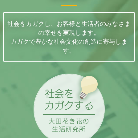
社会をカガクし、お客様と生活者のみなさま
の幸せを実現します。
カガクで豊かな社会文化の創造に寄与しま
（2026.06.29）
す。
6月28日FMヨコハマに出演いたしました
6月28日（日）、
FMヨコハマ『Take your time.』内NITTENハナラボコーナー
に、弊社内藤が出演いたしました。リスナーさんからの「7月2日に誕生日を迎え
る奥様に贈る花の選択に悩んでいる」という質問にお応えする形でお話をご紹介
いたしました。
いつも素敵なパーソナリティの
武居詩織さんと
対談形式でお届けしています。
聴き逃し配信はradikoからキャッチアップしていただけます。
（2026.06.29）
6月21日FMヨコハマハナラボコーナーに出演いたしました
6月21日（日）、
FMヨコハマ『Take your time.』内NITTENハナラボコーナー
に
弊社内藤が出演いたしました。