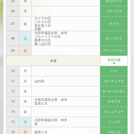
05
水
サルスベリ
（2026.07.13）
06
木
フロックス
オクラの日
7月5日FMヨコハマ･ハナラボコーナーに出演いたしました
バナナの日
07
金
オクラ
花を思う日
立秋
7月5日FMヨコハマ「Take your time.」内NITTENハナラボコーナーに出演いたし
大田市場花き部 休市
ました。
ブルーベリーの日
08
土
モンステラ
マイケル・ジャクソンさんの生涯を描いた映画『マイケル』の日本上映を記念し
親孝行の日
て、
「マイケル・ジャクソンさんが好きだった花ヒマワリ」についてご紹介いた
葉っぱの日
しました。
09
日
ブラックベリー
（2026.07.06）
今日の花
来週
10
月
ハス
11
火
山の日
ポーチュラカ
【メディア掲載】自由民主党女性局の機関誌『りぶる』に弊社内
藤の著書が紹介されました
12
水
キバナコスモス
自由民主党の女性局が発行する月刊機関誌『りぶる』2026年7月
大田市場花き部 休市
13
木
ホオズキ
号にて、弊社内藤の著書『はじめての切り花ガイド』をご紹介い
盆迎え火
ただきました。
14
金
センニチコウ
本号には、大田市場の仲卸から国政へ進出され、大臣も歴任され
大田市場花き部 休市
た平将明氏のインタビュー特集や、観葉植物の特別企画などが掲
15
土
リンドウ
盆
載されています。
16
日
盆送り火
ベロニカ