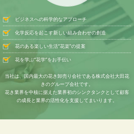
リスナーさんからの質問「カボチャを種から育てているけれど、今後の管理方法
について教えて！」にお応えする形でトークさせていただきました。
ビジネスへの科学的なアプローチ
いつも素敵なパーソナリティの
武居詩織さんと
対談形式でお届けしています。
聴き逃し配信はradikoからキャッチアップしていただけます。
（2026.06.21）
化学反応を起こす新しい組み合わせの創造
花のある楽しい生活“花楽”の提案
花を学ぶ“花学”をお手伝い
当社は、国内最大の花き卸売り会社である株式会社大田花
きのグループ会社です。
花き業界を中核に据えた業界初のシンクタンクとして顧客
の成長と業界の活性化を支援してまいります。