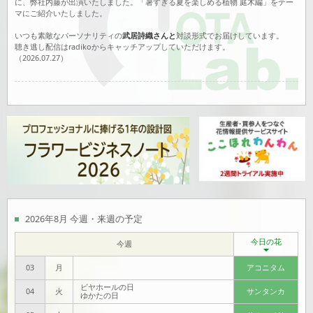
に、弊社内藤が出演いたしました。「暑すぎる夏を楽しめる植物 庭木編」をテー
マにご紹介いたしました。
いつも素敵なパーソナリティの
武居詩織さんと
対談形式でお届けしています。
聴き逃し配信はradikoからキャッチアップしていただけます。
（2026.07.27）
7月19日FMヨコハマ･ハナラボコーナーに出演いたしました
7月19日（日）、
FMヨコハマ『Take your time.』内NITTENハナラボコーナー
に、弊社内藤が出演いたしました。「暑すぎる夏でも楽しめる植物 苗物・花物
編」をテーマにご紹介いたしました。
いつも素敵なパーソナリティの
武居詩織さんと
対談形式でお届けしています。
聴き逃し配信はradikoからキャッチアップしていただけます。
（2026.07.20）
2026年8月 今週・来週の予定
7月12日FMヨコハマ･ハナラボコーナーに出演いたしました
今日の花
今週
7月12日（日）、
FMヨコハマ『Take your time.』内NITTENハナラボコーナー
に、弊社内藤が出演いたしました。
03
月
アコニタム
ゴッホ展東京開催に因み、「ゴッホが描いたヒマワリ以外の花」をテーマにご紹
介させていただきました。
ビヤホールの日
04
火
サンタンカ
ゆかたの日
いつも素敵なパーソナリティの
武居詩織さんと
対談形式でお届けしています。
聴き逃し配信はradikoからキャッチアップしていただけます。