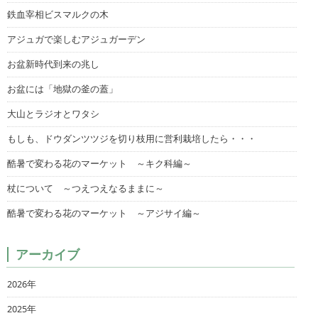
鉄血宰相ビスマルクの木
アジュガで楽しむアジュガーデン
お盆新時代到来の兆し
お盆には「地獄の釜の蓋」
大山とラジオとワタシ
もしも、ドウダンツツジを切り枝用に営利栽培したら・・・
酷暑で変わる花のマーケット ～キク科編～
杖について ～つえつえなるままに～
酷暑で変わる花のマーケット ～アジサイ編～
アーカイブ
2026年
2025年