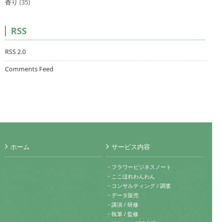
香り
(35)
RSS
RSS 2.0
Comments Feed
ホーム
サービス内容
・フラワービジネスノート
・ここほれわんわん
・コンサルティング / 調査
・データ販売
・講演 / 研修
・執筆 / 監修