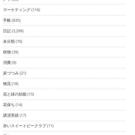
マーケティング
(116)
手帳
(835)
日記
(3,299)
未分類
(70)
枝物
(39)
消費
(9)
炭づつみ
(21)
物流
(18)
花と緑の効能
(15)
花保ち
(14)
講演実績
(17)
赤いスイートピークラブ
(11)