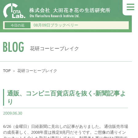
≡
08月09日ブラックベリー
今日の花
花研コーヒーブレイク
TOP
花研コーヒーブレイク
＞
通販、コンビニ百貨店店を抜く-新聞記事よ
り
2009.06.30
6/26（金曜日）日経新聞に見出しの記事がありました。 通信販売市場
の成長著しく、2008年度は推定8兆円だそうです。ご想像の通りイン
ターネットを介した取引が牽引しており、利用者も更に伸びが期待で