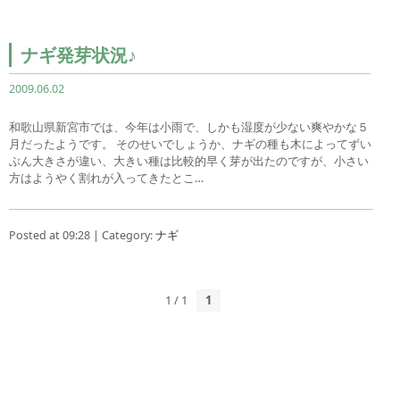
ナギ発芽状況♪
2009.06.02
和歌山県新宮市では、今年は小雨で、しかも湿度が少ない爽やかな５
月だったようです。 そのせいでしょうか、ナギの種も木によってずい
ぶん大きさが違い、大きい種は比較的早く芽が出たのですが、小さい
方はようやく割れが入ってきたとこ…
Posted at 09:28 | Category:
ナギ
1 / 1
1