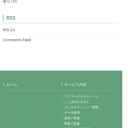
香り
(35)
RSS
RSS 2.0
Comments Feed
ホーム
サービス内容
・フラワービジネスノート
・ここほれわんわん
・コンサルティング / 調査
・データ販売
・講演 / 研修
・執筆 / 監修