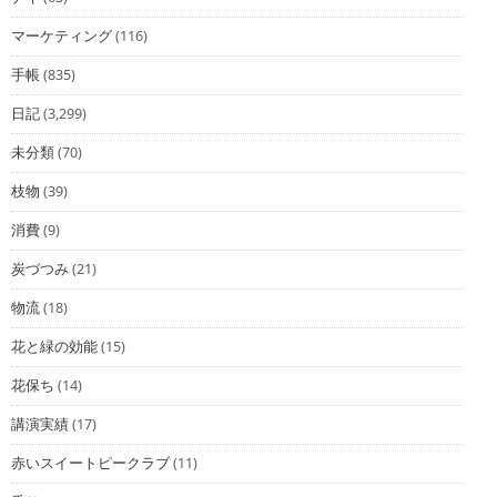
マーケティング
(116)
手帳
(835)
日記
(3,299)
未分類
(70)
枝物
(39)
消費
(9)
炭づつみ
(21)
物流
(18)
花と緑の効能
(15)
花保ち
(14)
講演実績
(17)
赤いスイートピークラブ
(11)