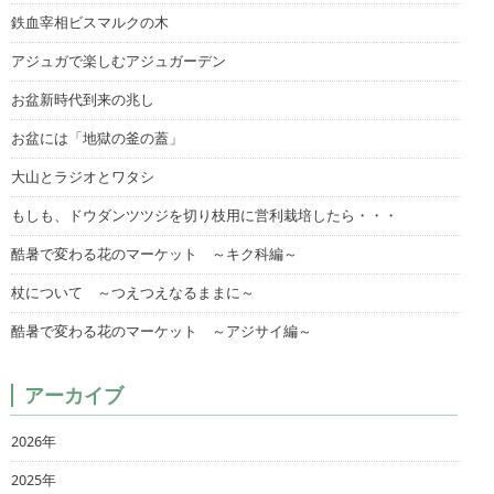
鉄血宰相ビスマルクの木
アジュガで楽しむアジュガーデン
お盆新時代到来の兆し
お盆には「地獄の釜の蓋」
大山とラジオとワタシ
もしも、ドウダンツツジを切り枝用に営利栽培したら・・・
酷暑で変わる花のマーケット ～キク科編～
杖について ～つえつえなるままに～
酷暑で変わる花のマーケット ～アジサイ編～
アーカイブ
2026年
2025年