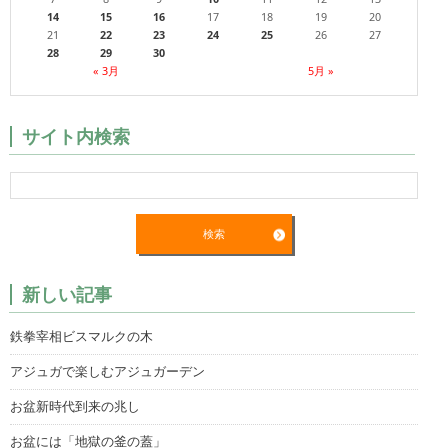
14
15
16
17
18
19
20
21
22
23
24
25
26
27
28
29
30
« 3月
5月 »
サイト内検索
新しい記事
鉄拳宰相ビスマルクの木
アジュガで楽しむアジュガーデン
お盆新時代到来の兆し
お盆には「地獄の釜の蓋」