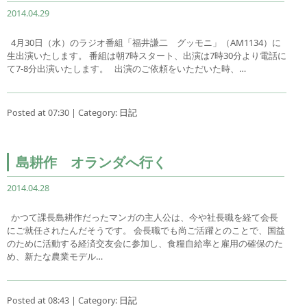
2014.04.29
4月30日（水）のラジオ番組「福井謙二 グッモニ」（AM1134）に
生出演いたします。 番組は朝7時スタート、出演は7時30分より電話に
て7-8分出演いたします。 出演のご依頼をいただいた時、…
Posted at 07:30 | Category:
日記
島耕作 オランダへ行く
2014.04.28
かつて課長島耕作だったマンガの主人公は、今や社長職を経て会長
にご就任されたんだそうです。 会長職でも尚ご活躍とのことで、国益
のために活動する経済交友会に参加し、食糧自給率と雇用の確保のた
め、新たな農業モデル…
Posted at 08:43 | Category:
日記