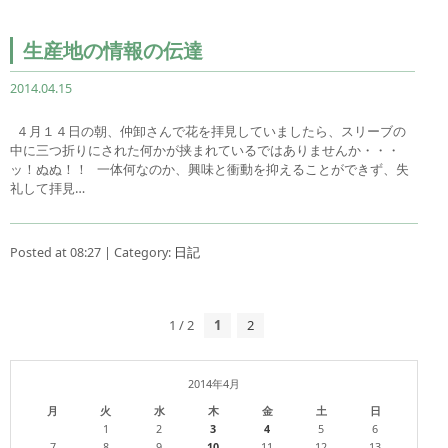
生産地の情報の伝達
2014.04.15
４月１４日の朝、仲卸さんで花を拝見していましたら、スリーブの
中に三つ折りにされた何かが挟まれているではありませんか・・・
ッ！ぬぬ！！ 一体何なのか、興味と衝動を抑えることができず、失
礼して拝見…
Posted at 08:27 | Category:
日記
1 / 2
1
2
2014年4月
月
火
水
木
金
土
日
1
2
3
4
5
6
7
8
9
10
11
12
13