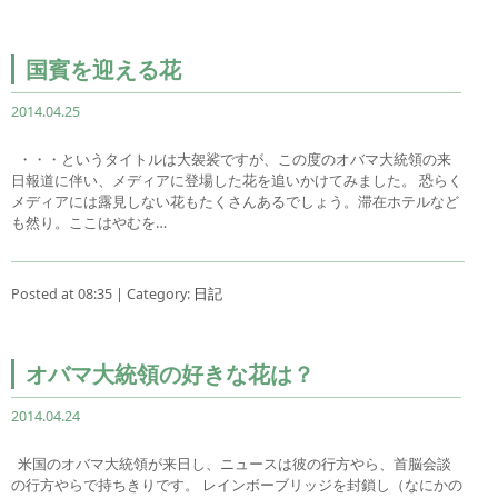
国賓を迎える花
2014.04.25
・・・というタイトルは大袈裟ですが、この度のオバマ大統領の来
日報道に伴い、メディアに登場した花を追いかけてみました。 恐らく
メディアには露見しない花もたくさんあるでしょう。滞在ホテルなど
も然り。ここはやむを…
Posted at 08:35 | Category:
日記
オバマ大統領の好きな花は？
2014.04.24
米国のオバマ大統領が来日し、ニュースは彼の行方やら、首脳会談
の行方やらで持ちきりです。 レインボーブリッジを封鎖し（なにかの