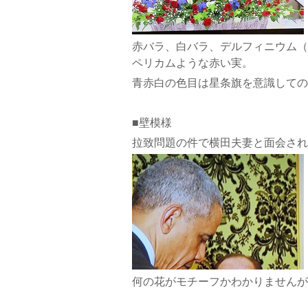
赤バラ、白バラ、デルフィニウム（
ペリカムような赤い実。
青赤白の色目は星条旗を意識しての
■壁模様
拉致問題の件で横田夫妻と面会され
何の花がモチーフかわかりませんが