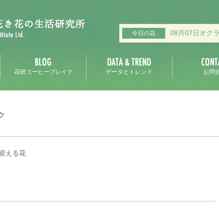
08月07日オク
今日の花
花研コーヒーブレイク
データとトレンド
お問
ク
迎える花