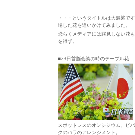
・・・というタイトルは大袈裟です
場した花を追いかけてみました。
恐らくメディアには露見しない花も
を得ず。
■23日首脳会談の時のテーブル花
スポットレスのオンシジウム、ビバ
クのバラのアレンジメント。