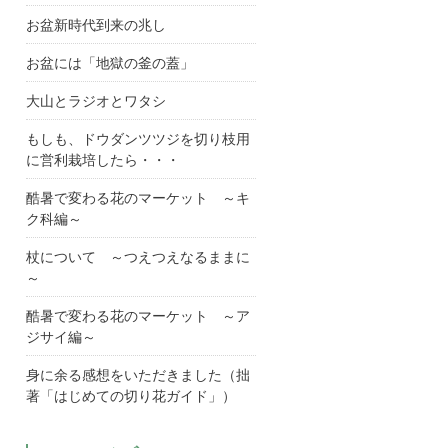
お盆新時代到来の兆し
お盆には「地獄の釜の蓋」
大山とラジオとワタシ
もしも、ドウダンツツジを切り枝用
に営利栽培したら・・・
酷暑で変わる花のマーケット ～キ
ク科編～
杖について ～つえつえなるままに
～
酷暑で変わる花のマーケット ～ア
ジサイ編～
身に余る感想をいただきました（拙
著「はじめての切り花ガイド」）