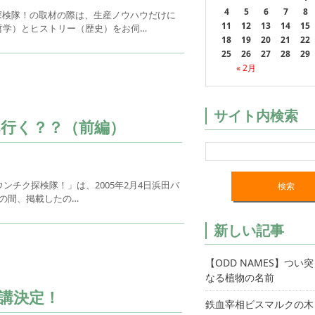
4
5
6
7
8
探検隊！の取材の際は、生産ノウハウだけに
11
12
13
14
15
哲学）とヒストリー（歴史）をお伺…
18
19
20
21
22
25
26
27
28
29
« 2月
サイト内検索
行く？？（前編）
チク探検隊！」は、2005年2月4日浜田バ
その間、掲載したの…
新しい記事
【ODD NAMES】つい
なる植物の名前
開講決定！
鉄血宰相ビスマルクの木