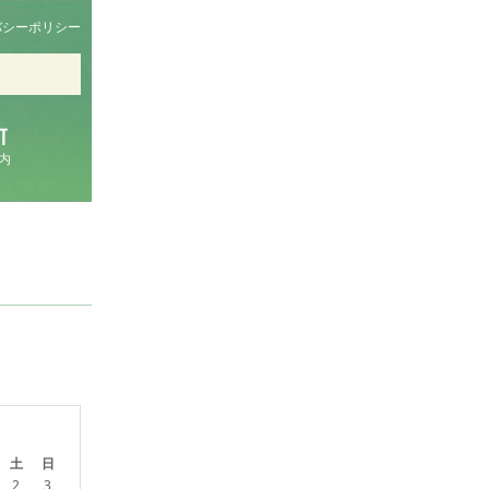
バシーポリシー
内
土
日
2
3