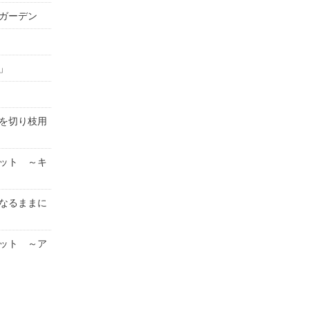
ガーデン
」
を切り枝用
ット ～キ
なるままに
ット ～ア