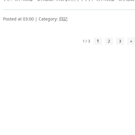
Posted at 03:00 | Category:
日記
1 / 3
1
2
3
»