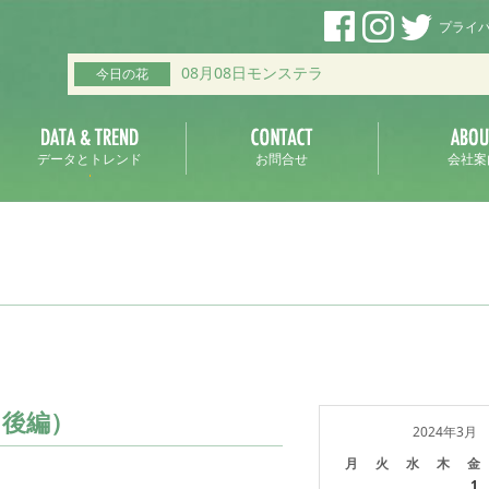
プライ
08月08日モンステラ
今日の花
データとトレンド
お問合せ
会社案
（後編）
2024年3月
月
火
水
木
金
1