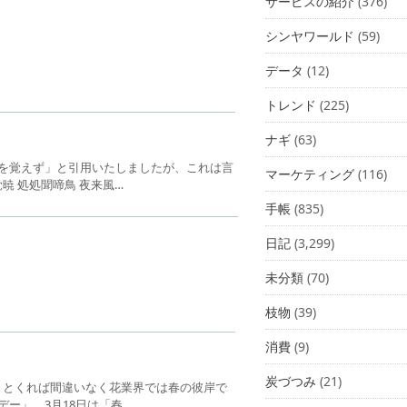
サービスの紹介
(376)
シンヤワールド
(59)
データ
(12)
トレンド
(225)
ナギ
(63)
暁を覚えず」と引用いたしましたが、これは言
マーケティング
(116)
暁 処処聞啼鳥 夜来風…
手帳
(835)
日記
(3,299)
未分類
(70)
枝物
(39)
消費
(9)
炭づつみ
(21)
」とくれば間違いなく花業界では春の彼岸で
デー」、3月18日は「春…