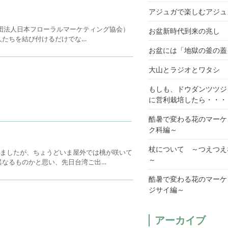
アジュガで楽しむアジュ
社団法人日本フローラルマーケティング協会）
お盆新時代到来の兆し
人たちを結び付けるだけでな…
お盆には「地獄の釜の蓋
大山とラジオとワタシ
もしも、ドウダンツツジ
に営利栽培したら・・・
酷暑で変わる花のマーケ
ク科編～
杖について ～つえつえ
いましたが、ちょうどいま屋外では桃が咲いて
～
異なるものかと思い、先日台湾ご出…
酷暑で変わる花のマーケ
ジサイ編～
アーカイブ