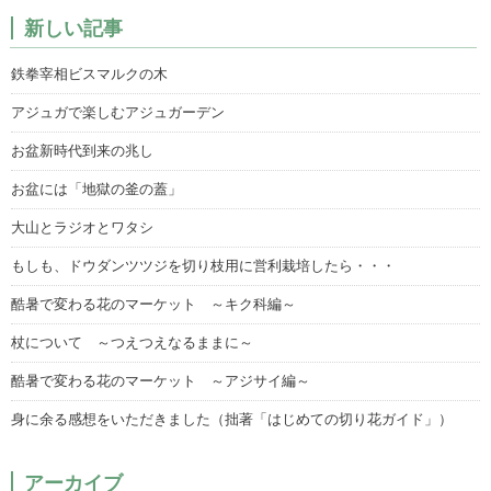
新しい記事
鉄拳宰相ビスマルクの木
アジュガで楽しむアジュガーデン
お盆新時代到来の兆し
お盆には「地獄の釜の蓋」
大山とラジオとワタシ
もしも、ドウダンツツジを切り枝用に営利栽培したら・・・
酷暑で変わる花のマーケット ～キク科編～
杖について ～つえつえなるままに～
酷暑で変わる花のマーケット ～アジサイ編～
身に余る感想をいただきました（拙著「はじめての切り花ガイド」）
アーカイブ