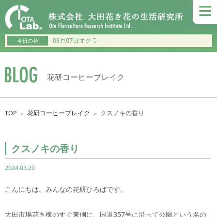
≡
08月07日オクラ
今日の花
花研コーヒーブレイク
TOP
花研コーヒーブレイク
クスノキの香り
＞
＞
クスノキの香り
2024.03.20
こんにちは。みんなの花研ひろばです。
大田市場花き棟のすぐ東側に、国道357号に沿って公園という名の