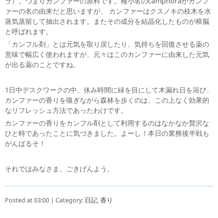
ラ）。つまりカンファーの原料です。種小名のcamphoraがカンフ
ァーの名の由来だと思いますが、 カンファーはクスノキの枝木を水
蒸気蒸留して抽出されます。またその成分を結晶化したものが樟脳
と呼ばれます。
「カンフル剤」とは元気を取り戻したり、気持ちを回復させる薬の
意味で幅広く使われますが、元々はこのカンファーに由来した元気
が出る薬のことですね。
1日中デスクワークの中、休み時間に緑を目にして木漏れ日を浴び、
カンファーの香りを嗅ぎながら森林を歩くのは、この上なく効果的
なリフレッシュ方法であったわけです。
カンファーの香りをカンフル剤として利用するのはなかなか贅沢な
ひと時であったことに気づきました。よーし！本日の業務後半戦も
がんばるそ！
それではみなさま、ごきげんよう。
Posted at 03:00 | Category:
日記
,
香り