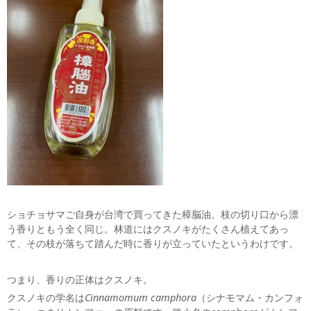
ショチョサマご自身が台湾で買ってきた樟脳油。枝の切り口から漂
う香りともう全く同じ。林道にはクスノキがたくさん植えてあっ
て、その枝が落ちて踏んだ時に香りが立っていたというわけです。
つまり、香りの正体はクスノキ。
クスノキの学名は
Cinnamomum camphora
（シナモマム・カンフォ