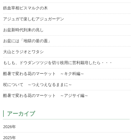
鉄血宰相ビスマルクの木
アジュガで楽しむアジュガーデン
お盆新時代到来の兆し
お盆には「地獄の釜の蓋」
大山とラジオとワタシ
もしも、ドウダンツツジを切り枝用に営利栽培したら・・・
酷暑で変わる花のマーケット ～キク科編～
杖について ～つえつえなるままに～
酷暑で変わる花のマーケット ～アジサイ編～
アーカイブ
2026年
2025年