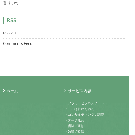
香り
(35)
RSS
RSS 2.0
Comments Feed
ホーム
サービス内容
・フラワービジネスノート
・ここほれわんわん
・コンサルティング / 調査
・データ販売
・講演 / 研修
・執筆 / 監修