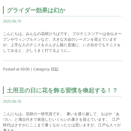
グライダー効果は幻か
2025.06.19
こんにちは。みんなの花研ひろばです。 プロテニスツアーは全仏オー
プンやウィンブルドンなど、大きな大会のシーズンを迎えています
が、上手な人のテニスをさんざん観た直後に、いざ自分でもテニスを
してみると、少しうまく打てるように…
Posted at 03:00 | Category:
日記
土用丑の日に花を飾る習慣を喚起する！？
2025.06.18
こんにちは。花研の一研究員です。 暑いを通り越して、もはや「あ
づい」と濁点付きで表現したいくらいの暑さを迎えています。 江戸
時代はさすがにここまで暑くなかったとは思いますが、江戸も人々が
暑さを…