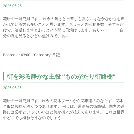
2025.06.26
花研の一研究員です。 昨今の暑さと日差しも強さにはなかなか心を砕
かれている方も多いことと思います。ちょっと外活動を数十分するだ
けで、油断しますとあっという間に日焼けします。ありゃー・・・自
分の腕を見るとひどい焦げ方で、あ…
Posted at 03:00 | Category:
日記
街を彩る静かな主役 “ものがたり街路樹”
2025.06.25
花研の一研究員です。昨今の花木ブームから花市場のみならず、花木
全般に興味が移りつつあります。 例えば、道路脇の街路樹。国内の道
路には必ずといっていいほど何か樹木が植えてあります。 これは世界
中どこでも概ねそうなのでしょう…