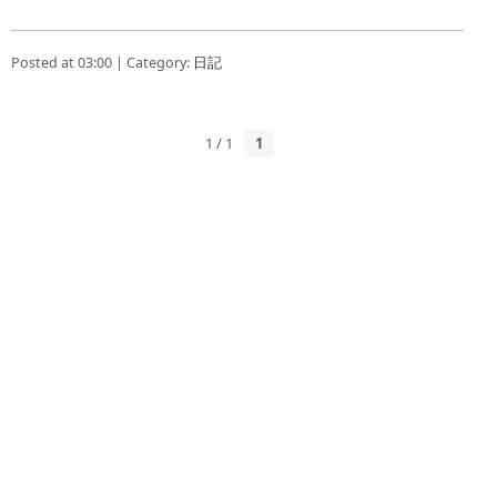
Posted at 03:00 | Category:
日記
1 / 1
1