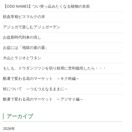
【ODD NAMES】つい突っ込みたくなる植物の名前
鉄血宰相ビスマルクの木
アジュガで楽しむアジュガーデン
お盆新時代到来の兆し
お盆には「地獄の釜の蓋」
大山とラジオとワタシ
もしも、ドウダンツツジを切り枝用に営利栽培したら・・・
酷暑で変わる花のマーケット ～キク科編～
杖について ～つえつえなるままに～
酷暑で変わる花のマーケット ～アジサイ編～
アーカイブ
2026年