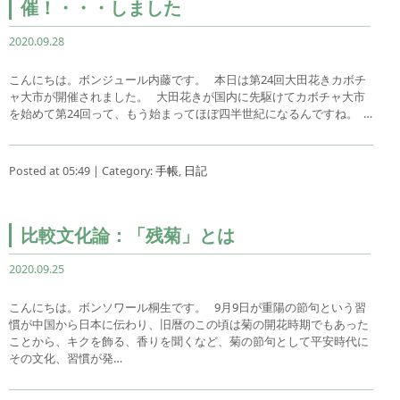
催！・・・しました
2020.09.28
こんにちは。ボンジュール内藤です。 本日は第24回大田花きカボチ
ャ大市が開催されました。 大田花きが国内に先駆けてカボチャ大市
を始めて第24回って、もう始まってほぼ四半世紀になるんですね。 …
Posted at 05:49 | Category:
手帳
,
日記
比較文化論：「残菊」とは
2020.09.25
こんにちは。ボンソワール桐生です。 9月9日が重陽の節句という習
慣が中国から日本に伝わり、旧暦のこの頃は菊の開花時期でもあった
ことから、キクを飾る、香りを聞くなど、菊の節句として平安時代に
その文化、習慣が発…