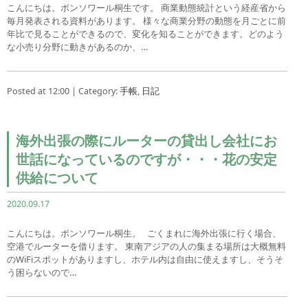
こんにちは。ボンソワール桐生です。 商業動態統計という経産省から
毎月発表される資料があります。 様々な商業分野の動態を月ごとに前
年比で見ることができるので、変化を知ることができます。どのよう
な小売り分野に動きがあるのか、…
Posted at 12:00 | Category:
手帳
,
日記
海外出張の際にルーターの貸出し会社にお
世話になっているのですが・・・花の安定
供給について
2020.09.17
こんにちは。ボンソワール桐生。 ごくまれに海外出張に行く場合、
空港でルーターを借ります。 東南アジアの人の集まる場所は大概無料
のWiFiスポットがありますし、ホテル内は自由に使えますし、そうそ
う困らないので…