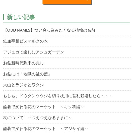
新しい記事
【ODD NAMES】つい突っ込みたくなる植物の名前
鉄血宰相ビスマルクの木
アジュガで楽しむアジュガーデン
お盆新時代到来の兆し
お盆には「地獄の釜の蓋」
大山とラジオとワタシ
もしも、ドウダンツツジを切り枝用に営利栽培したら・・・
酷暑で変わる花のマーケット ～キク科編～
杖について ～つえつえなるままに～
酷暑で変わる花のマーケット ～アジサイ編～