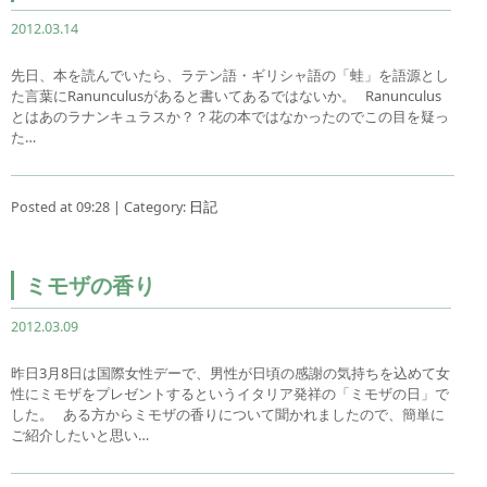
2012.03.14
先日、本を読んでいたら、ラテン語・ギリシャ語の「蛙」を語源とし
た言葉にRanunculusがあると書いてあるではないか。 Ranunculus
とはあのラナンキュラスか？？花の本ではなかったのでこの目を疑っ
た…
Posted at 09:28 | Category:
日記
ミモザの香り
2012.03.09
昨日3月8日は国際女性デーで、男性が日頃の感謝の気持ちを込めて女
性にミモザをプレゼントするというイタリア発祥の「ミモザの日」で
した。 ある方からミモザの香りについて聞かれましたので、簡単に
ご紹介したいと思い…