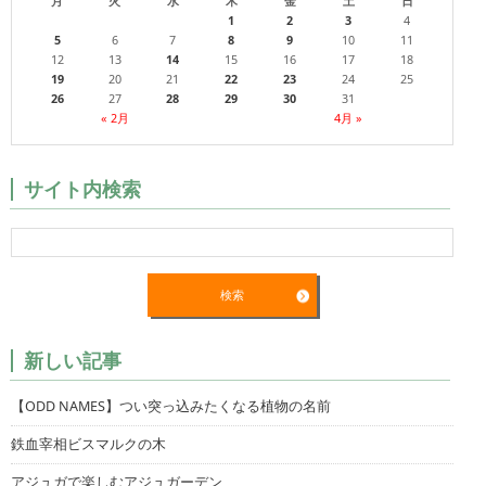
月
火
水
木
金
土
日
1
2
3
4
5
6
7
8
9
10
11
12
13
14
15
16
17
18
19
20
21
22
23
24
25
26
27
28
29
30
31
« 2月
4月 »
サイト内検索
新しい記事
【ODD NAMES】つい突っ込みたくなる植物の名前
鉄血宰相ビスマルクの木
アジュガで楽しむアジュガーデン