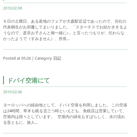
2010.02.08
６日の土曜日、ある産地のフェアが大森駅近辺であったので、当社の
代表桐生がお邪魔してまいりました。 「スターチスでお絵かきするよ
うなので、是非お子さんと御一緒に♪」と言ったつもりが、伝わらな
かったようで（すみません）、所長…
Posted at 05:26 | Category:
日記
ドバイ空港にて
2010.02.06
ヨーロッパへの経由地として、ドバイ空港を利用しました。 この空港
は24時間、草木も眠る丑三つ時といえども、免税店は営業していて、
空港内は煌々としています。 空港内の緑化もすばらしく、水の流れ
る音ともに、旅人…