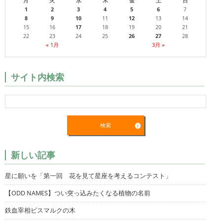
月
火
水
木
金
土
日
1
2
3
4
5
6
7
8
9
10
11
12
13
14
15
16
17
18
19
20
21
22
23
24
25
26
27
28
« 1月
3月 »
サイト内検索
新しい記事
星に願いを「第一回 花を見て星座を考えるコンテスト」
【ODD NAMES】つい突っ込みたくなる植物の名前
鉄血宰相ビスマルクの木