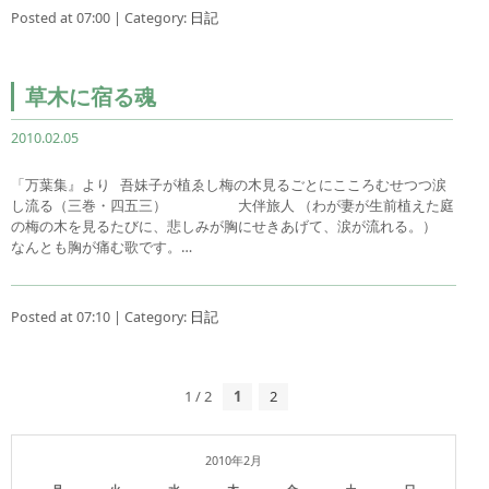
Posted at 07:00 | Category:
日記
草木に宿る魂
2010.02.05
「万葉集』より 吾妹子が植ゑし梅の木見るごとにこころむせつつ涙
し流る（三巻・四五三） 大伴旅人 （わが妻が生前植えた庭
の梅の木を見るたびに、悲しみが胸にせきあげて、涙が流れる。）
なんとも胸が痛む歌です。…
Posted at 07:10 | Category:
日記
1 / 2
1
2
2010年2月