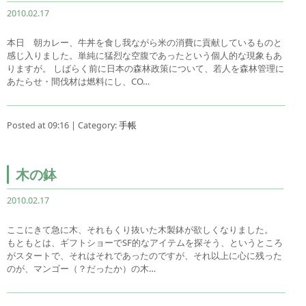
2010.02.17
本日 朝カレー、牛丼を食し我ながら米の消費に貢献しているものと
感じ入りました。単純に猛烈な空腹であったという個人的な現象もあ
りますが。 しばらく前に日本の森林政策について、若人を森林管理に
あたらせ・間伐材は燃料にし、CO…
Posted at 09:16 | Category:
手帳
木の鉢
2010.02.17
ここにきて急に木、それもくり抜いた木製鉢が欲しくなりました。
もともとは、ギフトショーでSF的なアイテムを探そう、というところ
がスタートで、それはそれであったのですが、それ以上に心に残った
のが、マンゴー（？だったか）の木…