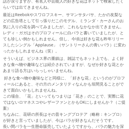
話が戻りますが、有名人や芸能人の好きな花はネットで検索したく
らいでは出てきませんね。
最近はReebokやスワロフスキー、サマンサタバサ、たかの友梨な
どの広告塔として引っ張りだこのモデル、ミランダ・カーさんのお
気に入りの花を調べてみましたが、これもなかなか出てきません。
レディ・ガガはそのプロフィールに白バラと書いていましたが、と
ても珍しい例かもしれません。但し、今頃は好きな花も昨年リリー
スしたシングル「Applause」（サントリーさんの青いバラ）に変わ
ったかもしれませんね（笑）。
そういえば、ビジネス界の重鎮は、雑誌でもネット上でも、よく好
きな食べ物や趣味などは紹介されていますが、なぜか好きな花とか
あまり語る方はいらっしゃいませんね。
好きな食べ物や趣味などと同様に、「好きな花」というのがプロフ
ィールにあると、その方のメンタリティなんかも垣間見ることがで
きて面白いかもしれませんね。
この場合、「花」といってもつまりは「花き」のことで、実際に花
ではないロマネスコやレザーファンとかもOKにしませんか？（ご提
案）
ちなみに、花研の所長はその昔キングプロテア（略称：キンプロ）
が好きと言っていましたが、今はバラが好きなんだそうです。
長い間バラを一生懸命販売していたようですから、バラの魅力を深