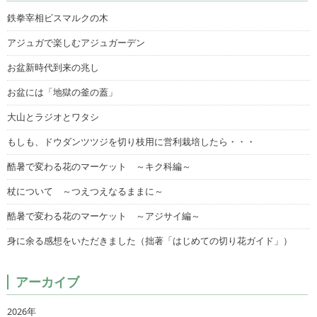
鉄拳宰相ビスマルクの木
アジュガで楽しむアジュガーデン
お盆新時代到来の兆し
お盆には「地獄の釜の蓋」
大山とラジオとワタシ
もしも、ドウダンツツジを切り枝用に営利栽培したら・・・
酷暑で変わる花のマーケット ～キク科編～
杖について ～つえつえなるままに～
酷暑で変わる花のマーケット ～アジサイ編～
身に余る感想をいただきました（拙著「はじめての切り花ガイド」）
アーカイブ
2026年