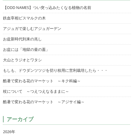
【ODD NAMES】つい突っ込みたくなる植物の名前
鉄血宰相ビスマルクの木
アジュガで楽しむアジュガーデン
お盆新時代到来の兆し
お盆には「地獄の釜の蓋」
大山とラジオとワタシ
もしも、ドウダンツツジを切り枝用に営利栽培したら・・・
酷暑で変わる花のマーケット ～キク科編～
杖について ～つえつえなるままに～
酷暑で変わる花のマーケット ～アジサイ編～
アーカイブ
2026年