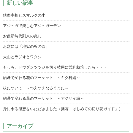
新しい記事
鉄拳宰相ビスマルクの木
アジュガで楽しむアジュガーデン
お盆新時代到来の兆し
お盆には「地獄の釜の蓋」
大山とラジオとワタシ
もしも、ドウダンツツジを切り枝用に営利栽培したら・・・
酷暑で変わる花のマーケット ～キク科編～
杖について ～つえつえなるままに～
酷暑で変わる花のマーケット ～アジサイ編～
身に余る感想をいただきました（拙著「はじめての切り花ガイド」）
アーカイブ