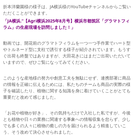
折本洋蘭園様の様子は、JA横浜様のYouTubeチャンネルからご覧い
ただくことができます。
「JA横浜.“【Agri横浜2025年8月号】横浜市都筑区「グラマトフィ
ラム」の生産現場を訪問しました！
」
動画では、開花前のグラマトフィラムを一つ一つ手作業でハート型
やトルネード型に支柱で誘引する様子が紹介されています。もうす
ぐ出荷も終盤ではありますが、大田花きにはまだご出荷いただいて
いますので、ぜひご覧になってみてください。
このような産地様の努力や創意工夫を無駄にせず、連携部署に商品
の情報を正確に伝えるためには、私たちのチームも商品の実際の様
子を確認したり、植物に関する知識を身に着けていくことがとても
重要だと改めて感じました。
「お花や植物が好き」、その気持ちだけで入社した私ですが、今後
とも植物や日々の業務に関連する事象への情報収集を怠らず、少し
でも多くの人々に植物の癒しの力を届けられるよう精進していこ
う、そう改めて決心させられました。