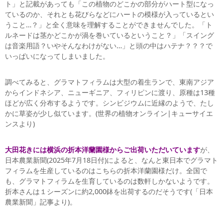
ト」と記載があっても「この植物のどこかの部分がハート型になっ
ているのか、それとも花びらなどにハートの模様が入っているとい
うこと…？」と全く意味を理解することができませんでした。「ト
ルネードは茎かどこかが渦を巻いているということ？」「スイング
は音楽用語？いやそんなわけがない…」と頭の中はハテナ？？？で
いっぱいになってしまいました。
調べてみると、グラマトフィラムは大型の着生ランで、東南アジア
からインドネシア、ニューギニア、フィリピンに渡り、原種は13種
ほどが広く分布するようです。シンビジウムに近縁のようで、たし
かに草姿が少し似ています。(世界の植物オンライン|キューサイエ
ンスより)
大田花きには横浜の折本洋蘭園様からご出荷いただいています
が、
日本農業新聞(2025年7月18日付)によると、なんと東日本でグラマト
フィラムを生産しているのはこちらの折本洋蘭園様だけ。全国で
も、グラマトフィラムを生育しているのは数軒しかないようです。
折本さんは１シーズンに約2,000鉢を出荷するのだそうです(「日本
農業新聞」記事より)。