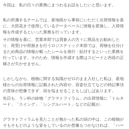
今回は、私の日々の業務にまつわるお話をしたいと思います。
私の所属するチームでは、産地様から事前にいただく出荷情報を基
に、大田花きで使用しているデータベースに情報を変換し、入荷情
報を作成するといった業務を行っています。
その情報を基に、営業本部では買参人の方々に商品をお勧めした
り、荷受けや荷捌きを行うロジスティック本部では、荷物を仕分け
るため商品の情報が載ったシールを発行・貼付するといった業務を
行っています。そのため、情報を作成する際はスピードと内容の正
確さが欠かせません。
しかしながら、植物に関する知識がゼロのまま入社した私は、産地
様からの出荷情報に記載された内容や、容姿仕立てなどの特記事項
の意味が想像できず、頭を悩ませることもしばしばあります。
先日も、ラン科の鉢物「グラマトフィラム」の出荷情報に「トルネ
ード」「スイング」「シングルハート」などの記載が。
グラマトフィラムを見たことが無かった私の頭の中は、この植物が
そもそもどのような姿をしているのか想像もつかなければ、「ハー