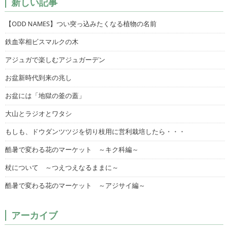
新しい記事
【ODD NAMES】つい突っ込みたくなる植物の名前
鉄血宰相ビスマルクの木
アジュガで楽しむアジュガーデン
お盆新時代到来の兆し
お盆には「地獄の釜の蓋」
大山とラジオとワタシ
もしも、ドウダンツツジを切り枝用に営利栽培したら・・・
酷暑で変わる花のマーケット ～キク科編～
杖について ～つえつえなるままに～
酷暑で変わる花のマーケット ～アジサイ編～
アーカイブ