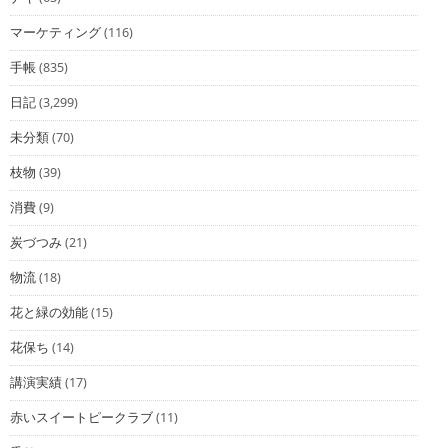
マーケティング
(116)
手帳
(835)
日記
(3,299)
未分類
(70)
枝物
(39)
消費
(9)
炭づつみ
(21)
物流
(18)
花と緑の効能
(15)
花保ち
(14)
講演実績
(17)
赤いスイートピークラブ
(11)