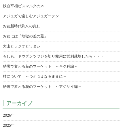
鉄血宰相ビスマルクの木
アジュガで楽しむアジュガーデン
お盆新時代到来の兆し
お盆には「地獄の釜の蓋」
大山とラジオとワタシ
もしも、ドウダンツツジを切り枝用に営利栽培したら・・・
酷暑で変わる花のマーケット ～キク科編～
杖について ～つえつえなるままに～
酷暑で変わる花のマーケット ～アジサイ編～
アーカイブ
2026年
2025年