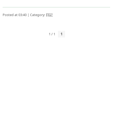
Posted at 03:40 | Category:
日記
1 / 1
1