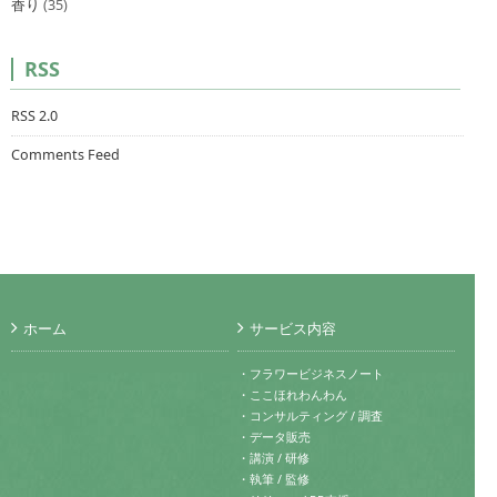
香り
(35)
RSS
RSS 2.0
Comments Feed
ホーム
サービス内容
・フラワービジネスノート
・ここほれわんわん
・コンサルティング / 調査
・データ販売
・講演 / 研修
・執筆 / 監修