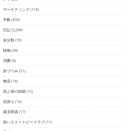
マーケティング
(116)
手帳
(835)
日記
(3,299)
未分類
(70)
枝物
(39)
消費
(9)
炭づつみ
(21)
物流
(18)
花と緑の効能
(15)
花保ち
(14)
講演実績
(17)
赤いスイートピークラブ
(11)