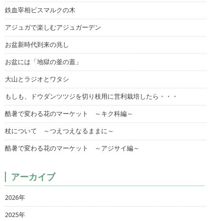
鉄血宰相ビスマルクの木
アジュガで楽しむアジュガーデン
お盆新時代到来の兆し
お盆には「地獄の釜の蓋」
大山とラジオとワタシ
もしも、ドウダンツツジを切り枝用に営利栽培したら・・・
酷暑で変わる花のマーケット ～キク科編～
杖について ～つえつえなるままに～
酷暑で変わる花のマーケット ～アジサイ編～
アーカイブ
2026年
2025年