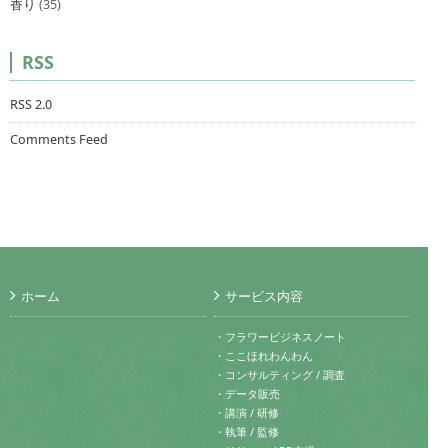
香り
(35)
RSS
RSS 2.0
Comments Feed
ホーム
サービス内容
・フラワービジネスノート
・ここほれわんわん
・コンサルティング / 調査
・データ販売
・講演 / 研修
・執筆 / 監修