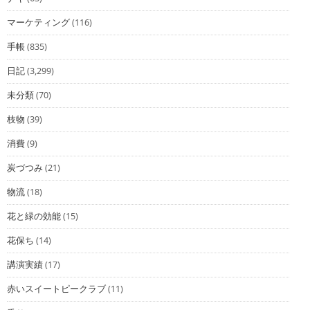
マーケティング
(116)
手帳
(835)
日記
(3,299)
未分類
(70)
枝物
(39)
消費
(9)
炭づつみ
(21)
物流
(18)
花と緑の効能
(15)
花保ち
(14)
講演実績
(17)
赤いスイートピークラブ
(11)