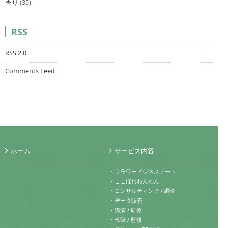
香り
(35)
RSS
RSS 2.0
Comments Feed
ホーム
サービス内容
・フラワービジネスノート
・ここほれわんわん
・コンサルティング / 調査
・データ販売
・講演 / 研修
・執筆 / 監修