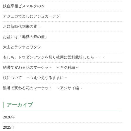
鉄血宰相ビスマルクの木
アジュガで楽しむアジュガーデン
お盆新時代到来の兆し
お盆には「地獄の釜の蓋」
大山とラジオとワタシ
もしも、ドウダンツツジを切り枝用に営利栽培したら・・・
酷暑で変わる花のマーケット ～キク科編～
杖について ～つえつえなるままに～
酷暑で変わる花のマーケット ～アジサイ編～
アーカイブ
2026年
2025年