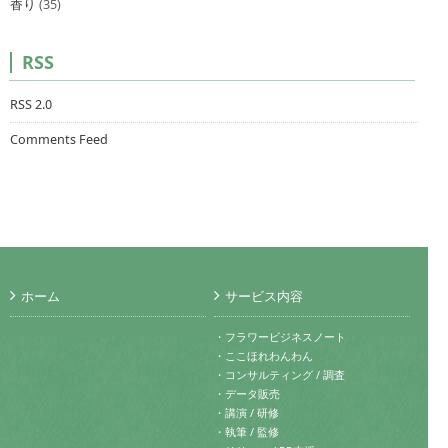
香り
(35)
RSS
RSS 2.0
Comments Feed
ホーム
サービス内容
・フラワービジネスノート
・ここほれわんわん
・コンサルティング / 調査
・データ販売
・講演 / 研修
・執筆 / 監修