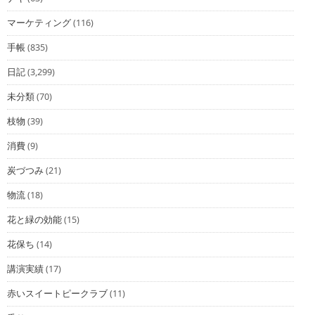
マーケティング
(116)
手帳
(835)
日記
(3,299)
未分類
(70)
枝物
(39)
消費
(9)
炭づつみ
(21)
物流
(18)
花と緑の効能
(15)
花保ち
(14)
講演実績
(17)
赤いスイートピークラブ
(11)