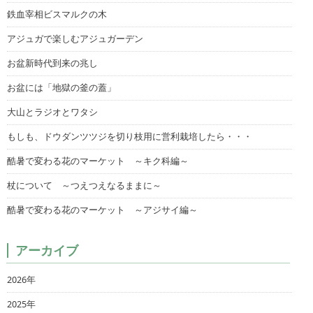
鉄血宰相ビスマルクの木
アジュガで楽しむアジュガーデン
お盆新時代到来の兆し
お盆には「地獄の釜の蓋」
大山とラジオとワタシ
もしも、ドウダンツツジを切り枝用に営利栽培したら・・・
酷暑で変わる花のマーケット ～キク科編～
杖について ～つえつえなるままに～
酷暑で変わる花のマーケット ～アジサイ編～
アーカイブ
2026年
2025年