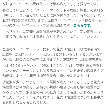
が好きで、ついつい受け取っては溜め込んでしまう質なのです。
整理しているときに「スーパーマーケット年次統計調査」の資料を
印刷し、しまい込んでいたことに気が付きました。資料はデジタル
版でHPに公開されています。全国スーパーマーケット協会ホームペ
ージのスーパーマーケット年次統計調査です。
こちらです。
このサイトには花売り場設置率が発表されていて、花の消費につい
て直接的な動向を示す資料になりえるので、参考にしています。
全国のスーパーマーケットにおいて花売り場はもはや標準装備で、
設置率はほぼ100％・・・と思われる方もいらっしゃると思います
が、実は協会のこの資料によりますと、2023年では設置率90.8％。
つまり9.2%（≒だいたい10店に1点くらい）は、花売り場を設置し
ていません。データによれば多店舗展開している企業の店舗数や店
舗規模によって、花売り場設置割合に違いがあるようです。
店舗数が多い、つまりチェーン展開が進んでいるところほど花売り
場設置率はやや高く、店舗が小規模の場合は花売り場の設置率は下
がるようです。多店舗の展開の仕方によっても違いがあるかもしれ
ません。フランチャイズとなれば、花売り場設置についても各事業
者判断となるかもしれません。