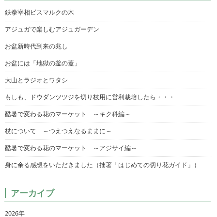
鉄拳宰相ビスマルクの木
アジュガで楽しむアジュガーデン
お盆新時代到来の兆し
お盆には「地獄の釜の蓋」
大山とラジオとワタシ
もしも、ドウダンツツジを切り枝用に営利栽培したら・・・
酷暑で変わる花のマーケット ～キク科編～
杖について ～つえつえなるままに～
酷暑で変わる花のマーケット ～アジサイ編～
身に余る感想をいただきました（拙著「はじめての切り花ガイド」）
アーカイブ
2026年