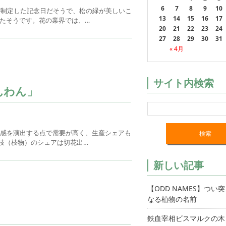
6
7
8
9
10
が制定した記念日だそうで、松の緑が美しいこ
13
14
15
16
17
したそうです。花の業界では、…
20
21
22
23
24
27
28
29
30
31
« 4月
サイト内検索
んわん」
節感を演出する点で需要が高く、生産シェアも
切枝（枝物）のシェアは切花出…
新しい記事
【ODD NAMES】つい
なる植物の名前
鉄血宰相ビスマルクの木