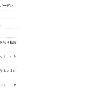
ガーデン
」
を切り枝用
ット ～キ
なるままに
ット ～ア