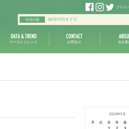
プライ
08月07日オクラ
今日の花
データとトレンド
お問合せ
会社案
2024年5月
月
火
水
木
金
1
2
3