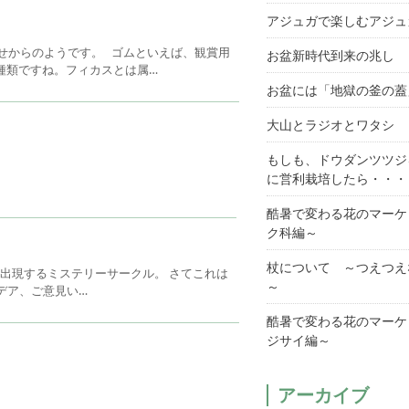
アジュガで楽しむアジュ
わせからのようです。 ゴムといえば、観賞用
お盆新時代到来の兆し
種類ですね。フィカスとは属…
お盆には「地獄の釜の蓋
大山とラジオとワタシ
もしも、ドウダンツツジ
に営利栽培したら・・・
酷暑で変わる花のマーケ
ク科編～
杖について ～つえつえ
出現するミステリーサークル。 さてこれは
～
デア、ご意見い…
酷暑で変わる花のマーケ
ジサイ編～
アーカイブ