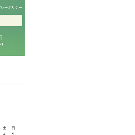
バシーポリシー
内
土
日
4
5