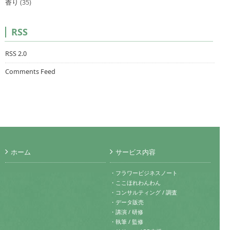
香り
(35)
RSS
RSS 2.0
Comments Feed
ホーム
サービス内容
・フラワービジネスノート
・ここほれわんわん
・コンサルティング / 調査
・データ販売
・講演 / 研修
・執筆 / 監修