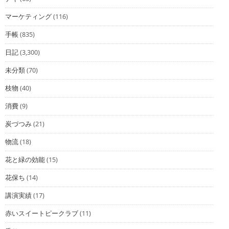
マーケティング
(116)
手帳
(835)
日記
(3,300)
未分類
(70)
枝物
(40)
消費
(9)
炭づつみ
(21)
物流
(18)
花と緑の効能
(15)
花保ち
(14)
講演実績
(17)
赤いスイートピークラブ
(11)