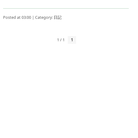
Posted at 03:00 | Category:
日記
1 / 1
1