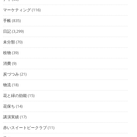
マーケティング
(116)
手帳
(835)
日記
(3,299)
未分類
(70)
枝物
(39)
消費
(9)
炭づつみ
(21)
物流
(18)
花と緑の効能
(15)
花保ち
(14)
講演実績
(17)
赤いスイートピークラブ
(11)