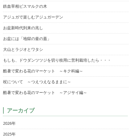
鉄血宰相ビスマルクの木
アジュガで楽しむアジュガーデン
お盆新時代到来の兆し
お盆には「地獄の釜の蓋」
大山とラジオとワタシ
もしも、ドウダンツツジを切り枝用に営利栽培したら・・・
酷暑で変わる花のマーケット ～キク科編～
杖について ～つえつえなるままに～
酷暑で変わる花のマーケット ～アジサイ編～
アーカイブ
2026年
2025年