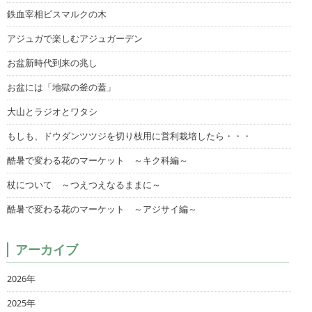
鉄血宰相ビスマルクの木
アジュガで楽しむアジュガーデン
お盆新時代到来の兆し
お盆には「地獄の釜の蓋」
大山とラジオとワタシ
もしも、ドウダンツツジを切り枝用に営利栽培したら・・・
酷暑で変わる花のマーケット ～キク科編～
杖について ～つえつえなるままに～
酷暑で変わる花のマーケット ～アジサイ編～
アーカイブ
2026年
2025年