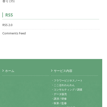
香り
(35)
RSS
RSS 2.0
Comments Feed
ホーム
サービス内容
・フラワービジネスノート
・ここほれわんわん
・コンサルティング / 調査
・データ販売
・講演 / 研修
・執筆 / 監修