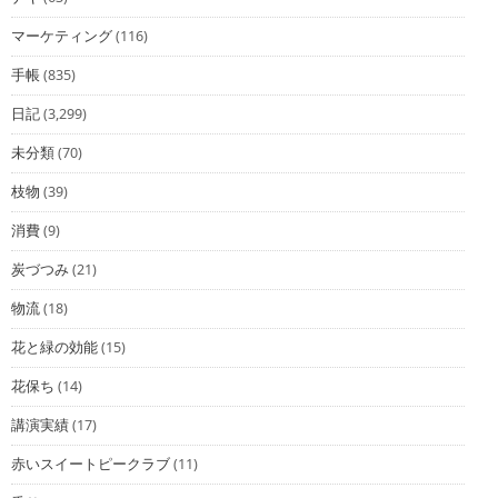
マーケティング
(116)
手帳
(835)
日記
(3,299)
未分類
(70)
枝物
(39)
消費
(9)
炭づつみ
(21)
物流
(18)
花と緑の効能
(15)
花保ち
(14)
講演実績
(17)
赤いスイートピークラブ
(11)