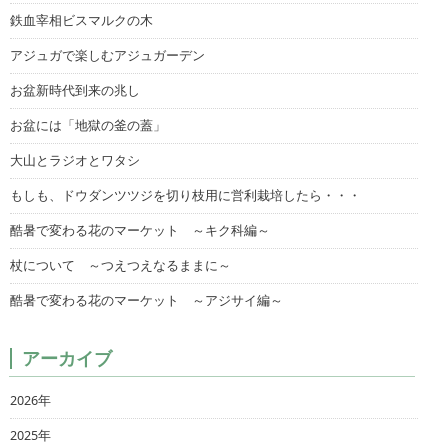
鉄血宰相ビスマルクの木
アジュガで楽しむアジュガーデン
お盆新時代到来の兆し
お盆には「地獄の釜の蓋」
大山とラジオとワタシ
もしも、ドウダンツツジを切り枝用に営利栽培したら・・・
酷暑で変わる花のマーケット ～キク科編～
杖について ～つえつえなるままに～
酷暑で変わる花のマーケット ～アジサイ編～
アーカイブ
2026年
2025年