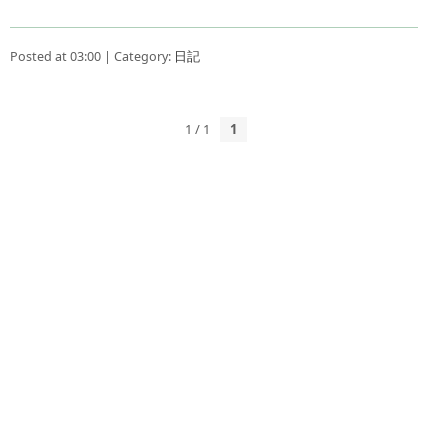
Posted at 03:00 | Category:
日記
1 / 1
1