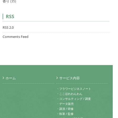
香り
(35)
RSS
RSS 2.0
Comments Feed
ホーム
サービス内容
・フラワービジネスノート
・ここほれわんわん
・コンサルティング / 調査
・データ販売
・講演 / 研修
・執筆 / 監修