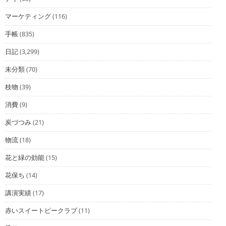
マーケティング
(116)
手帳
(835)
日記
(3,299)
未分類
(70)
枝物
(39)
消費
(9)
炭づつみ
(21)
物流
(18)
花と緑の効能
(15)
花保ち
(14)
講演実績
(17)
赤いスイートピークラブ
(11)