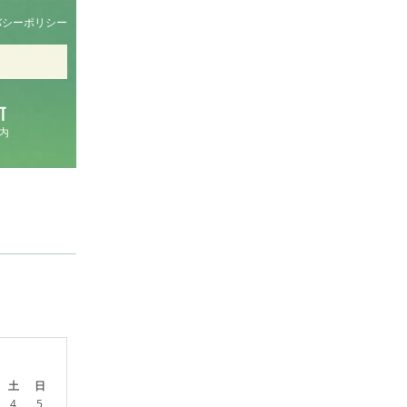
バシーポリシー
内
土
日
4
5