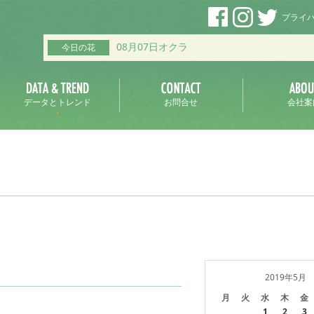
プライ
08月07日オクラ
今日の花
データとトレンド
お問合せ
会社案
2019年5月
月
火
水
木
金
1
2
3