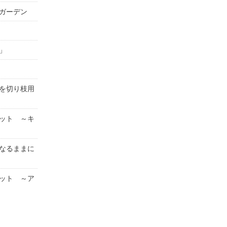
ガーデン
」
を切り枝用
ット ～キ
なるままに
ット ～ア