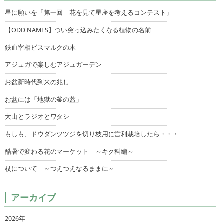
星に願いを「第一回 花を見て星座を考えるコンテスト」
【ODD NAMES】つい突っ込みたくなる植物の名前
鉄血宰相ビスマルクの木
アジュガで楽しむアジュガーデン
お盆新時代到来の兆し
お盆には「地獄の釜の蓋」
大山とラジオとワタシ
もしも、ドウダンツツジを切り枝用に営利栽培したら・・・
酷暑で変わる花のマーケット ～キク科編～
杖について ～つえつえなるままに～
アーカイブ
2026年