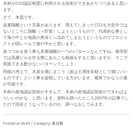
木材がCO2認証制度に利用される技術ができあがりつつあると思い
ます。
さて、本題です。
炭素隔離という言葉があります。増えてしまったCO2を大気中では
ないところに隔離（＝貯留）しようというもので、代表的な事とし
て海の中とか地面の奥深くへ沈めてしまおうというものでプロジェ
クトが国レベルで進行中かと思います。
炭づつみを使う事も炭素隔離の一つのパターンなんですね。都市部
では高層ビルを作る際にあちこち植栽をすると思いますが、そこで
実践できる数少ないパターンでしょう。
同様の考えで、木炭を畑にまこう（炭は土壌改良材として畑にいい
ものです）という事を提唱している方がいます。概算でかなりの量
が可能です。
木材の産地認証技術がすすんで、木炭の産地認証技術ができればよ
りいいのかな、と思います。資料を調べたところ2007年の記事でし
たので現在どうなっているのか、調べなおしてみます。
Posted at 06:43 | Category:
未分類