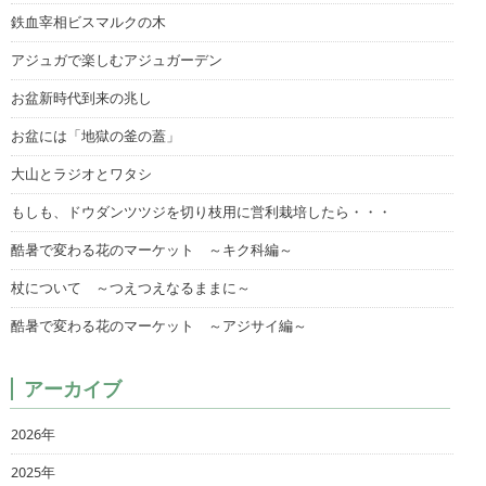
鉄血宰相ビスマルクの木
アジュガで楽しむアジュガーデン
お盆新時代到来の兆し
お盆には「地獄の釜の蓋」
大山とラジオとワタシ
もしも、ドウダンツツジを切り枝用に営利栽培したら・・・
酷暑で変わる花のマーケット ～キク科編～
杖について ～つえつえなるままに～
酷暑で変わる花のマーケット ～アジサイ編～
アーカイブ
2026年
2025年