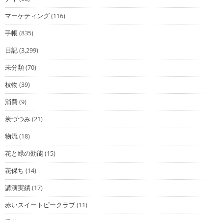
マーケティング
(116)
手帳
(835)
日記
(3,299)
未分類
(70)
枝物
(39)
消費
(9)
炭づつみ
(21)
物流
(18)
花と緑の効能
(15)
花保ち
(14)
講演実績
(17)
赤いスイートピークラブ
(11)