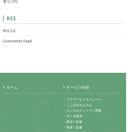
香り
(35)
RSS
RSS 2.0
Comments Feed
ホーム
サービス内容
・フラワービジネスノート
・ここほれわんわん
・コンサルティング / 調査
・データ販売
・講演 / 研修
・執筆 / 監修