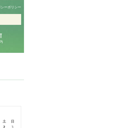
バシーポリシー
内
土
日
2
3