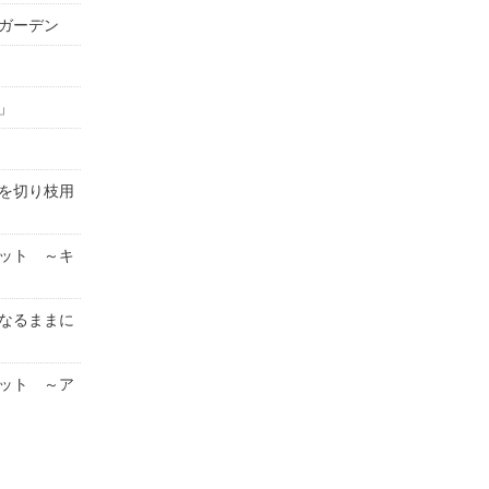
ガーデン
」
を切り枝用
ット ～キ
なるままに
ット ～ア