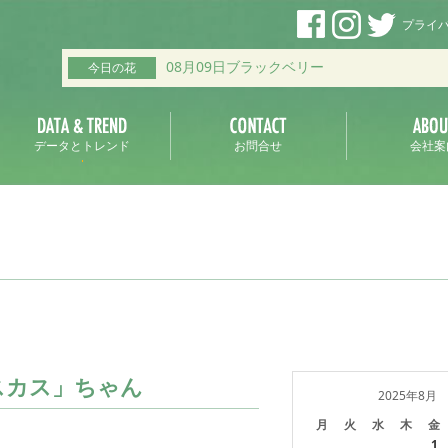
プライ
08月09日ブラックベリー
今日の花
データとトレンド
お問合せ
会社案
スカス」ちゃん
2025年8月
月
火
水
木
金
1