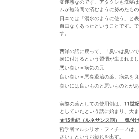
変迷惑なのです。アタクシも洗髪は
ムが短時間で済むように努めたもの
日本では「湯水のように使う」と表
自由なくあったということです。で
す。
西洋の話に戻って、「臭いは臭いで
身に付けるという習慣が生まれまし
悪い臭い＝病気の元
良い臭い＝悪臭退治の薬、病気を良
臭いには良いものと悪いものとがあ
実際の薬としての使用例は、
11世
としていたという話に始まり、大ま
★15世紀（ルネサンス期） 気付
哲学者マルシリオ・フィチーノは、
さい」というお触れを出す。