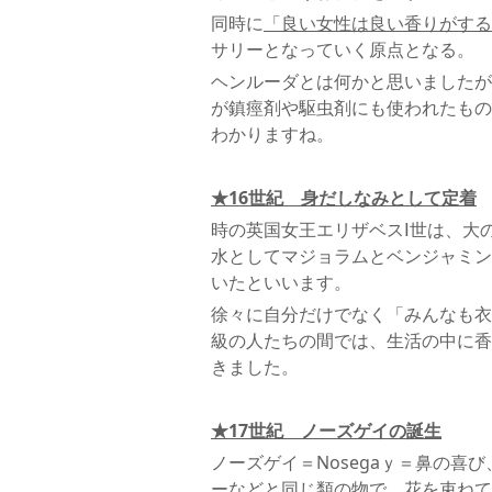
同時に
「良い女性は良い香りがする
サリーとなっていく原点となる。
ヘンルーダとは何かと思いましたが
が鎮痙剤や駆虫剤にも使われたもの
わかりますね。
★16世紀 身だしなみとして定着
時の英国女王エリザベスⅠ世は、大
水としてマジョラムとベンジャミン
いたといいます。
徐々に自分だけでなく「みんなも衣
級の人たちの間では、生活の中に香
きました。
★17世紀 ノーズゲイの誕生
ノーズゲイ＝Nosegaｙ＝鼻の
ーなどと同じ類の物で、花を束ねて