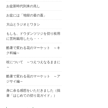
お盆新時代到来の兆し
お盆には「地獄の釜の蓋」
大山とラジオとワタシ
もしも、ドウダンツツジを切り枝用
に営利栽培したら・・・
酷暑で変わる花のマーケット ～キ
ク科編～
杖について ～つえつえなるままに
～
酷暑で変わる花のマーケット ～ア
ジサイ編～
身に余る感想をいただきました（拙
著「はじめての切り花ガイド」）