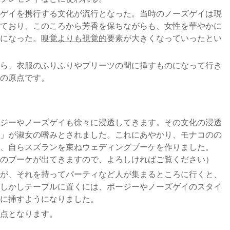
ゲイを携行する文化が流行となった。当時のノーズゲイは現
ており、このころから芳香を保ちながらも、女性を華やかに
になった。
嗅覚よりも視覚的
要素が大きくなっていったとい
ら、衣服のふりふりやプリーツの間に挿すものになって行き
の原点です。
ジーやノーズゲイも徐々に浸透してきます。その文化の浸透
」が淑女の嗜みとされました。これにあやかり、モナコのの
、自らスズランを束ねウェディングブーケを作りました。
のブーケが出てきますので、よろしければご覧ください）
が、それを持ってパーティなど人が集まるところに行くと、
しかしテーブルに置くには、ポージーやノーズゲイのスタイ
に挿すようになりました。
点となります。