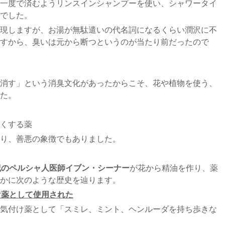
一度で済むようリンスインシャンプーを使い、シャワータイ
でした。
現しますが、お湯が無駄遣いの代名詞になるくらい潤沢に不
すから、臭いは元から断つというのが当たり前だったので
消す」という消臭文化があったからこそ、花や植物を使う、
た。
くする薬
り、善悪の象徴でもありました。
紀のペルシャ人医師イブン・シーナー
が花から精油を作り、薬
かに次のような歴史を辿ります。
け薬として使用された
気付け薬として「スミレ、ミント、ヘンルーダを持ち歩きな