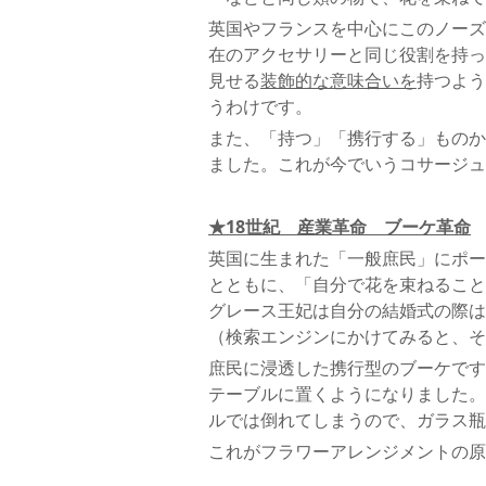
英国やフランスを中心にこのノーズ
在のアクセサリーと同じ役割を持っ
見せる
装飾的な意味合いを
持つよう
うわけです。
また、「持つ」「携行する」ものか
ました。これが今でいうコサージュ
★18世紀 産業革命 ブーケ革命
英国に生まれた「一般庶民」にポー
とともに、「自分で花を束ねること
グレース王妃は自分の結婚式の際は
（検索エンジンにかけてみると、そ
庶民に浸透した携行型のブーケです
テーブルに置くようになりました。
ルでは倒れてしまうので、ガラス瓶
これがフラワーアレンジメントの原