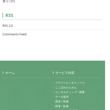
香り
(35)
RSS
RSS 2.0
Comments Feed
ホーム
サービス内容
・フラワービジネスノート
・ここほれわんわん
・コンサルティング / 調査
・データ販売
・講演 / 研修
・執筆 / 監修