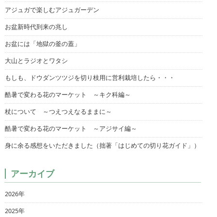
アジュガで楽しむアジュガーデン
お盆新時代到来の兆し
お盆には「地獄の釜の蓋」
大山とラジオとワタシ
もしも、ドウダンツツジを切り枝用に営利栽培したら・・・
酷暑で変わる花のマーケット ～キク科編～
杖について ～つえつえなるままに～
酷暑で変わる花のマーケット ～アジサイ編～
身に余る感想をいただきました（拙著「はじめての切り花ガイド」）
アーカイブ
2026年
2025年