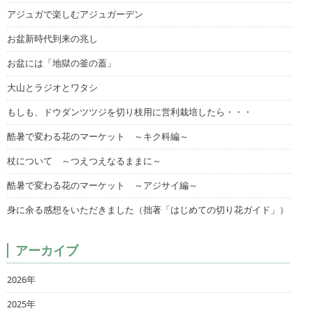
アジュガで楽しむアジュガーデン
お盆新時代到来の兆し
お盆には「地獄の釜の蓋」
大山とラジオとワタシ
もしも、ドウダンツツジを切り枝用に営利栽培したら・・・
酷暑で変わる花のマーケット ～キク科編～
杖について ～つえつえなるままに～
酷暑で変わる花のマーケット ～アジサイ編～
身に余る感想をいただきました（拙著「はじめての切り花ガイド」）
アーカイブ
2026年
2025年