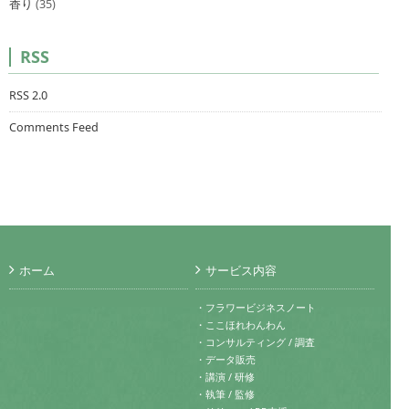
香り
(35)
RSS
RSS 2.0
Comments Feed
ホーム
サービス内容
・フラワービジネスノート
・ここほれわんわん
・コンサルティング / 調査
・データ販売
・講演 / 研修
・執筆 / 監修