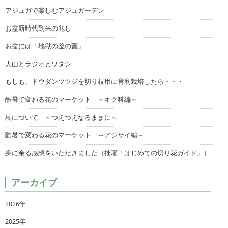
アジュガで楽しむアジュガーデン
お盆新時代到来の兆し
お盆には「地獄の釜の蓋」
大山とラジオとワタシ
もしも、ドウダンツツジを切り枝用に営利栽培したら・・・
酷暑で変わる花のマーケット ～キク科編～
杖について ～つえつえなるままに～
酷暑で変わる花のマーケット ～アジサイ編～
身に余る感想をいただきました（拙著「はじめての切り花ガイド」）
アーカイブ
2026年
2025年