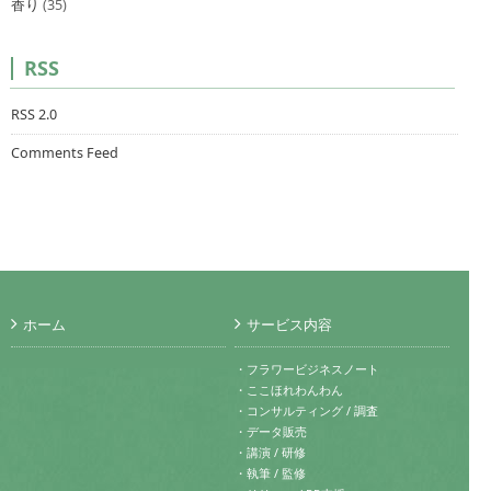
香り
(35)
RSS
RSS 2.0
Comments Feed
ホーム
サービス内容
・フラワービジネスノート
・ここほれわんわん
・コンサルティング / 調査
・データ販売
・講演 / 研修
・執筆 / 監修