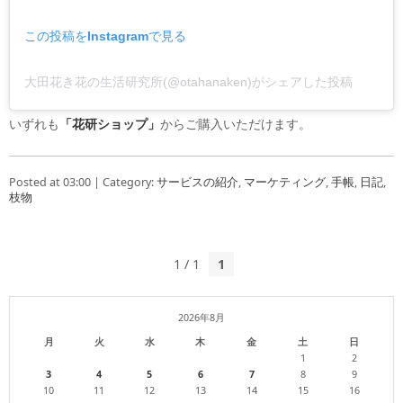
この投稿をInstagramで見る
大田花き花の生活研究所(@otahanaken)がシェアした投稿
いずれも
「花研ショップ」
からご購入いただけます。
Posted at 03:00 | Category:
サービスの紹介
,
マーケティング
,
手帳
,
日記
,
枝物
1 / 1
1
2026年8月
月
火
水
木
金
土
日
1
2
3
4
5
6
7
8
9
10
11
12
13
14
15
16