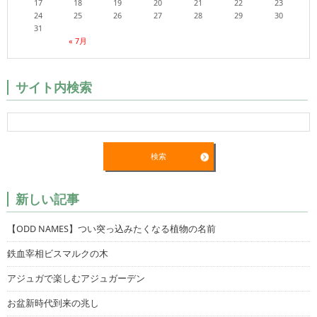
17
18
19
20
21
22
23
24
25
26
27
28
29
30
31
« 7月
サイト内検索
新しい記事
【ODD NAMES】つい突っ込みたくなる植物の名前
鉄血宰相ビスマルクの木
アジュガで楽しむアジュガーデン
お盆新時代到来の兆し