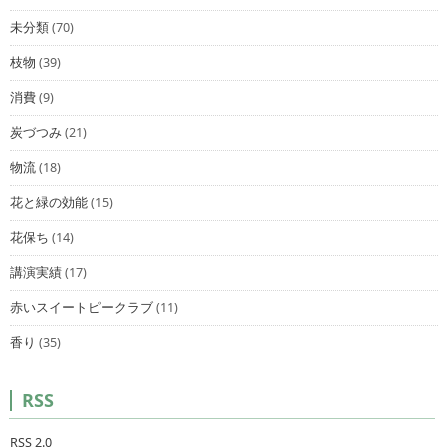
未分類
(70)
枝物
(39)
消費
(9)
炭づつみ
(21)
物流
(18)
花と緑の効能
(15)
花保ち
(14)
講演実績
(17)
赤いスイートピークラブ
(11)
香り
(35)
RSS
RSS 2.0