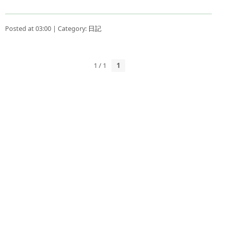
Posted at 03:00 | Category:
日記
1 / 1
1