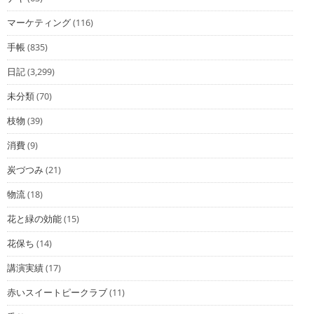
マーケティング
(116)
手帳
(835)
日記
(3,299)
未分類
(70)
枝物
(39)
消費
(9)
炭づつみ
(21)
物流
(18)
花と緑の効能
(15)
花保ち
(14)
講演実績
(17)
赤いスイートピークラブ
(11)