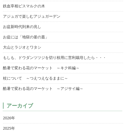
鉄血宰相ビスマルクの木
アジュガで楽しむアジュガーデン
お盆新時代到来の兆し
お盆には「地獄の釜の蓋」
大山とラジオとワタシ
もしも、ドウダンツツジを切り枝用に営利栽培したら・・・
酷暑で変わる花のマーケット ～キク科編～
杖について ～つえつえなるままに～
酷暑で変わる花のマーケット ～アジサイ編～
アーカイブ
2026年
2025年