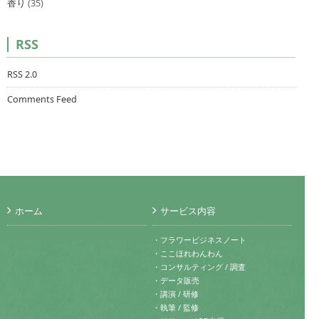
香り
(35)
RSS
RSS 2.0
Comments Feed
ホーム
サービス内容
・フラワービジネスノート
・ここほれわんわん
・コンサルティング / 調査
・データ販売
・講演 / 研修
・執筆 / 監修