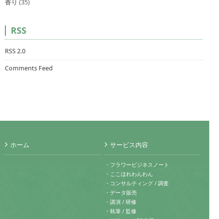
香り
(35)
RSS
RSS 2.0
Comments Feed
ホーム
サービス内容
・フラワービジネスノート
・ここほれわんわん
・コンサルティング / 調査
・データ販売
・講演 / 研修
・執筆 / 監修