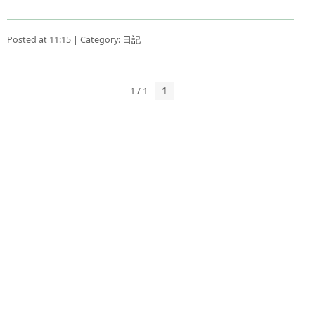
Posted at 11:15 | Category:
日記
1 / 1
1