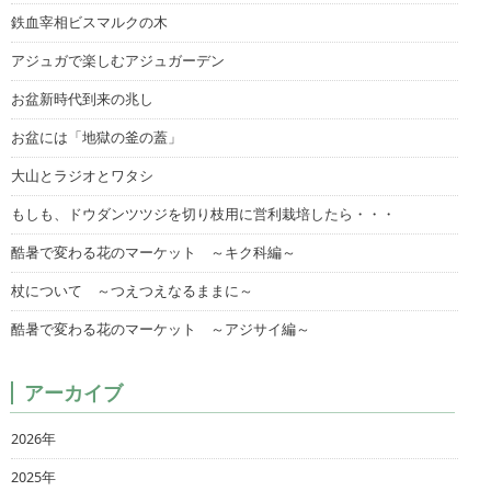
鉄血宰相ビスマルクの木
アジュガで楽しむアジュガーデン
お盆新時代到来の兆し
お盆には「地獄の釜の蓋」
大山とラジオとワタシ
もしも、ドウダンツツジを切り枝用に営利栽培したら・・・
酷暑で変わる花のマーケット ～キク科編～
杖について ～つえつえなるままに～
酷暑で変わる花のマーケット ～アジサイ編～
アーカイブ
2026年
2025年