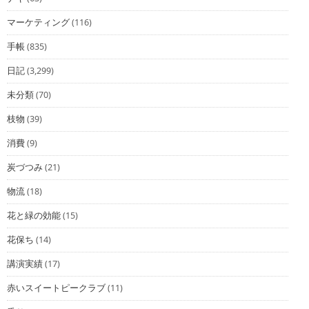
マーケティング
(116)
手帳
(835)
日記
(3,299)
未分類
(70)
枝物
(39)
消費
(9)
炭づつみ
(21)
物流
(18)
花と緑の効能
(15)
花保ち
(14)
講演実績
(17)
赤いスイートピークラブ
(11)