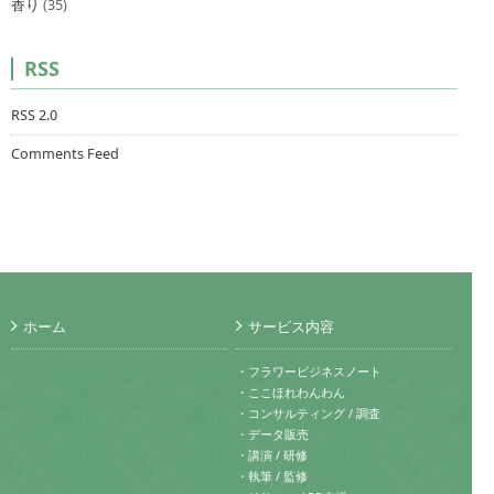
香り
(35)
RSS
RSS 2.0
Comments Feed
ホーム
サービス内容
・フラワービジネスノート
・ここほれわんわん
・コンサルティング / 調査
・データ販売
・講演 / 研修
・執筆 / 監修