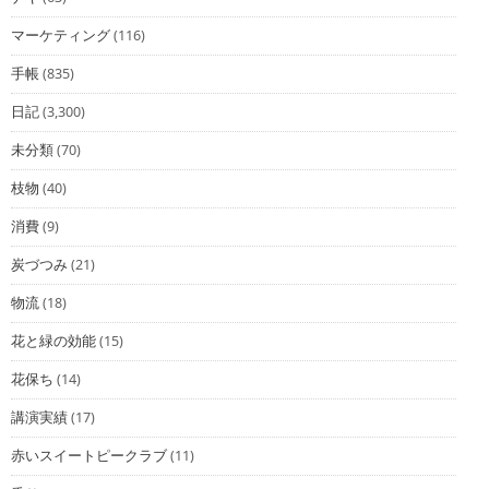
マーケティング
(116)
手帳
(835)
日記
(3,300)
未分類
(70)
枝物
(40)
消費
(9)
炭づつみ
(21)
物流
(18)
花と緑の効能
(15)
花保ち
(14)
講演実績
(17)
赤いスイートピークラブ
(11)