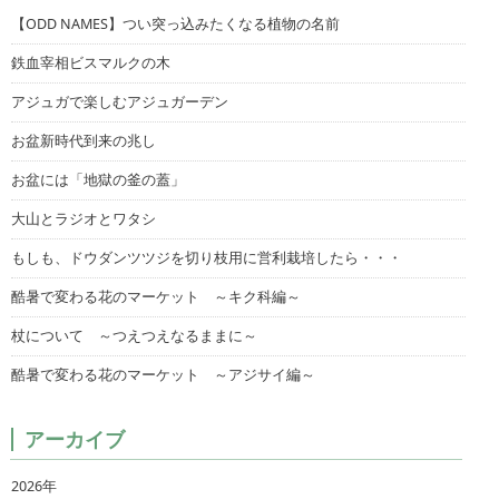
【ODD NAMES】つい突っ込みたくなる植物の名前
鉄血宰相ビスマルクの木
アジュガで楽しむアジュガーデン
お盆新時代到来の兆し
お盆には「地獄の釜の蓋」
大山とラジオとワタシ
もしも、ドウダンツツジを切り枝用に営利栽培したら・・・
酷暑で変わる花のマーケット ～キク科編～
杖について ～つえつえなるままに～
酷暑で変わる花のマーケット ～アジサイ編～
アーカイブ
2026年