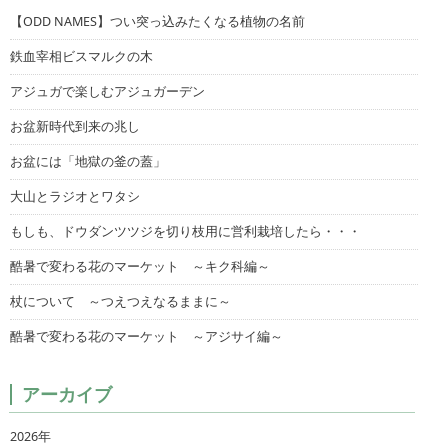
【ODD NAMES】つい突っ込みたくなる植物の名前
鉄血宰相ビスマルクの木
アジュガで楽しむアジュガーデン
お盆新時代到来の兆し
お盆には「地獄の釜の蓋」
大山とラジオとワタシ
もしも、ドウダンツツジを切り枝用に営利栽培したら・・・
酷暑で変わる花のマーケット ～キク科編～
杖について ～つえつえなるままに～
酷暑で変わる花のマーケット ～アジサイ編～
アーカイブ
2026年