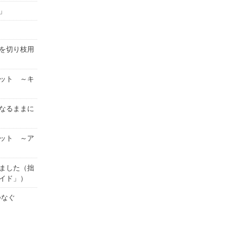
」
を切り枝用
ット ～キ
なるままに
ット ～ア
ました（拙
イド」）
がつなぐ