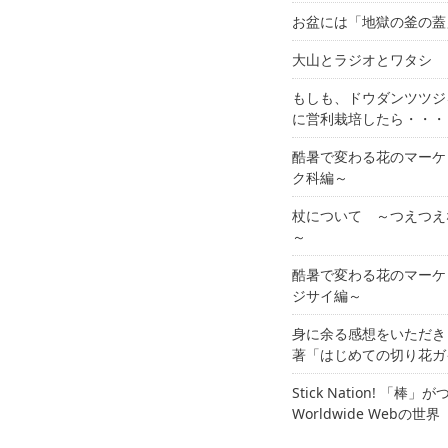
お盆には「地獄の釜の蓋
大山とラジオとワタシ
もしも、ドウダンツツジ
に営利栽培したら・・・
酷暑で変わる花のマーケ
ク科編～
杖について ～つえつえ
～
酷暑で変わる花のマーケ
ジサイ編～
身に余る感想をいただき
著「はじめての切り花ガ
Stick Nation! 「棒」
Worldwide Webの世界