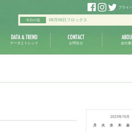
プライ
08月06日フロックス
今日の花
データとトレンド
お問合せ
会社案
2023年10月
月
火
水
木
金