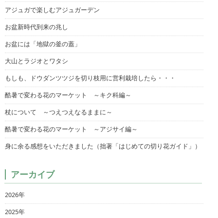
アジュガで楽しむアジュガーデン
お盆新時代到来の兆し
お盆には「地獄の釜の蓋」
大山とラジオとワタシ
もしも、ドウダンツツジを切り枝用に営利栽培したら・・・
酷暑で変わる花のマーケット ～キク科編～
杖について ～つえつえなるままに～
酷暑で変わる花のマーケット ～アジサイ編～
身に余る感想をいただきました（拙著「はじめての切り花ガイド」）
アーカイブ
2026年
2025年