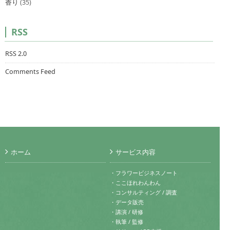
香り
(35)
RSS
RSS 2.0
Comments Feed
ホーム
サービス内容
・フラワービジネスノート
・ここほれわんわん
・コンサルティング / 調査
・データ販売
・講演 / 研修
・執筆 / 監修