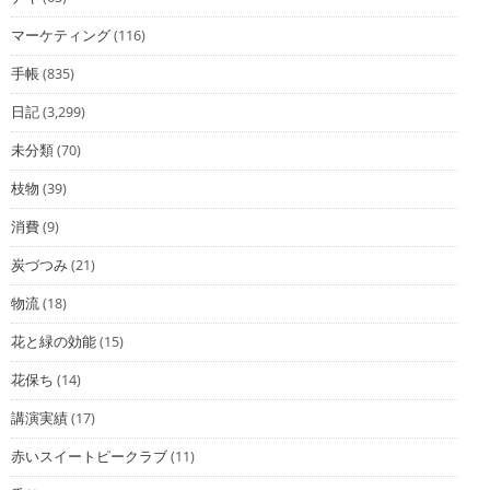
マーケティング
(116)
手帳
(835)
日記
(3,299)
未分類
(70)
枝物
(39)
消費
(9)
炭づつみ
(21)
物流
(18)
花と緑の効能
(15)
花保ち
(14)
講演実績
(17)
赤いスイートピークラブ
(11)