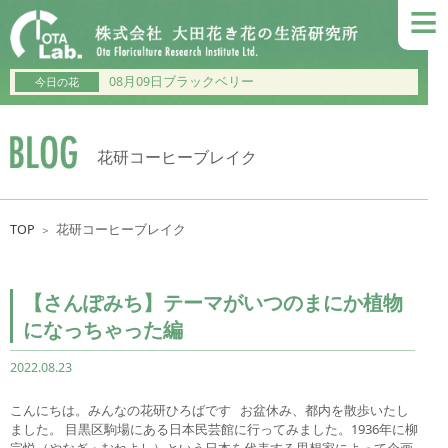
≡
08月09日ブラックベリー
今日の花
花研コーヒーブレイク
TOP
花研コーヒーブレイク
＞
【さんぽみち】テーマがいつのまにか植物
になっちゃった編
2022.08.23
こんにちは。みんなの花研ひろばです お盆休み、都内を散歩いたし
ました。 目黒区駒場にある日本民芸館に行ってみました。1936年に柳
宗悦（やなぎ・むねよし）という日本を代表する思想家によって企画