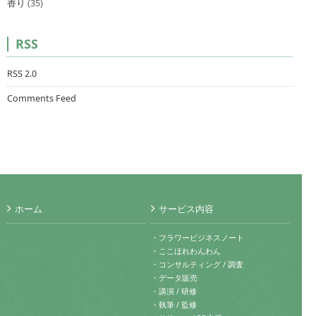
香り
(35)
RSS
RSS 2.0
Comments Feed
ホーム
サービス内容
・フラワービジネスノート
・ここほれわんわん
・コンサルティング / 調査
・データ販売
・講演 / 研修
・執筆 / 監修