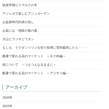
鉄血宰相ビスマルクの木
アジュガで楽しむアジュガーデン
お盆新時代到来の兆し
お盆には「地獄の釜の蓋」
大山とラジオとワタシ
もしも、ドウダンツツジを切り枝用に営利栽培したら・・・
酷暑で変わる花のマーケット ～キク科編～
杖について ～つえつえなるままに～
酷暑で変わる花のマーケット ～アジサイ編～
アーカイブ
2026年
2025年