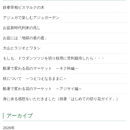
鉄拳宰相ビスマルクの木
アジュガで楽しむアジュガーデン
お盆新時代到来の兆し
お盆には「地獄の釜の蓋」
大山とラジオとワタシ
もしも、ドウダンツツジを切り枝用に営利栽培したら・・・
酷暑で変わる花のマーケット ～キク科編～
杖について ～つえつえなるままに～
酷暑で変わる花のマーケット ～アジサイ編～
身に余る感想をいただきました（拙著「はじめての切り花ガイド」）
アーカイブ
2026年