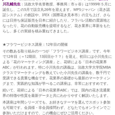
川孔輔先生
：法政大学名誉教授、事務局：市ヶ谷）は1999年５月に
誕生し、この5月で設立丸26年を迎えます。MPSジャパン（花き認
証システム）の創設や、IFEX（国際花き見本市）の立ち上げ、さら
には日持ち保証販売を日本に紹介したり、フラバレ活動の震源地と
なったり、花の自動販売機を提唱するなど、花き業界に革新をもた
らし、多くの実績を積み重ねてきました。
★フラワービジネス講座：12年目の開催
その数ある取り組みの一つが「フラワービジネス講座」です。今年
で12年目（＝12期目、13回目か？？）を迎え、初日には小川先生に
よる「花のマーケティング講座」と、花研による「日本の花業界
ABC」が行われます。特に小川先生の講義は、法政大学大学院MBA
クラスでマーケティングを教えていた小川先生の講義を、数千円で
受講できる貴重な機会です。花業界の基礎から最新のマーケティン
グまで、実践的な知識が学べるこの講座は、非常におすすめです。
続いて、花研による「日本の花業界ABC」では、国内の花き流通業
界の特徴や性質を最新データと共にわかりやすく解説いたします。
本講座は年間シリーズでも、お好きなテーマを選んでスポット参加
も可能です。会員様・非会員様問わず、どなたでもオンラインでご
参加いただけますので、この機会にぜひご活用ください。