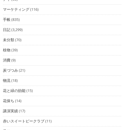
マーケティング
(116)
手帳
(835)
日記
(3,299)
未分類
(70)
枝物
(39)
消費
(9)
炭づつみ
(21)
物流
(18)
花と緑の効能
(15)
花保ち
(14)
講演実績
(17)
赤いスイートピークラブ
(11)