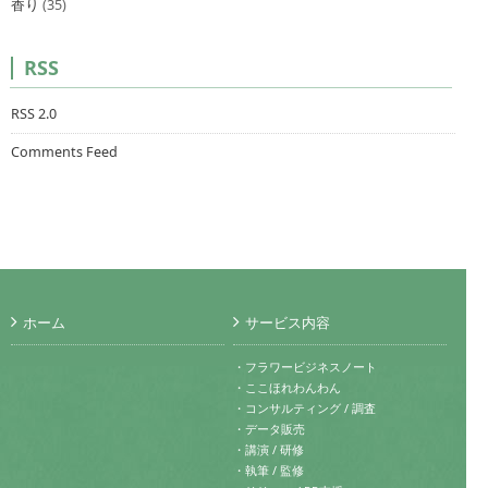
香り
(35)
RSS
RSS 2.0
Comments Feed
ホーム
サービス内容
・フラワービジネスノート
・ここほれわんわん
・コンサルティング / 調査
・データ販売
・講演 / 研修
・執筆 / 監修