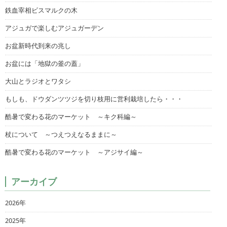
鉄血宰相ビスマルクの木
アジュガで楽しむアジュガーデン
お盆新時代到来の兆し
お盆には「地獄の釜の蓋」
大山とラジオとワタシ
もしも、ドウダンツツジを切り枝用に営利栽培したら・・・
酷暑で変わる花のマーケット ～キク科編～
杖について ～つえつえなるままに～
酷暑で変わる花のマーケット ～アジサイ編～
アーカイブ
2026年
2025年