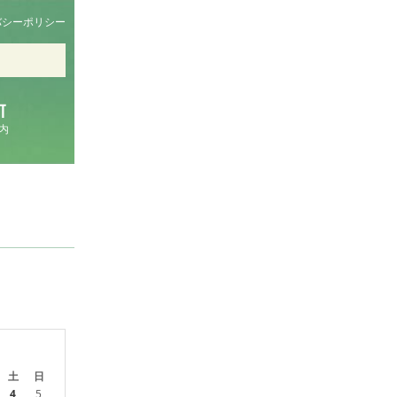
バシーポリシー
内
土
日
4
5