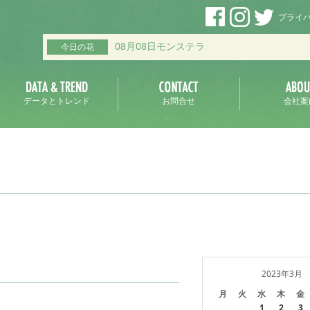
プライ
08月08日モンステラ
今日の花
データとトレンド
お問合せ
会社案
2023年3月
月
火
水
木
金
1
2
3