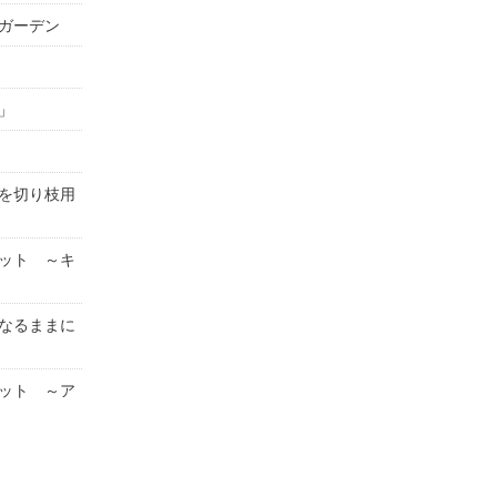
ガーデン
」
を切り枝用
ット ～キ
なるままに
ット ～ア